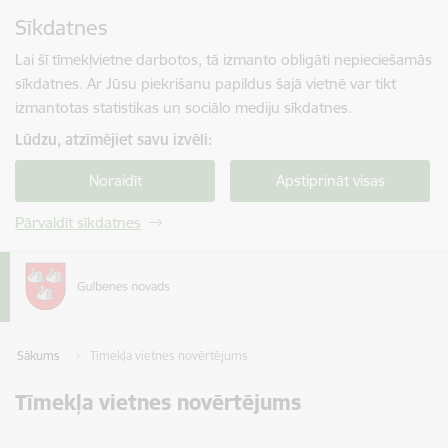
Pāriet uz lapas saturu
Sīkdatnes
Spied
lai meklētu
Enter
Lai šī tīmekļvietne darbotos, tā izmanto obligāti nepieciešamās
sīkdatnes. Ar Jūsu piekrišanu papildus šajā vietnē var tikt
izmantotas statistikas un sociālo mediju sīkdatnes.
Lūdzu, atzīmējiet savu izvēli:
Noraidīt
Apstiprināt visas
Pārvaldīt sīkdatnes
Sākums
Tīmekļa vietnes novērtējums
Tīmekļa vietnes novērtējums