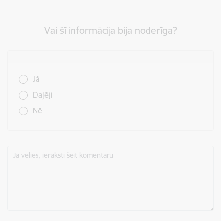
Vai šī informācija bija noderīga?
Vai šī informācija bija noderīga?
Jā
Daļēji
Nē
Ja vēlies, ieraksti šeit komentāru