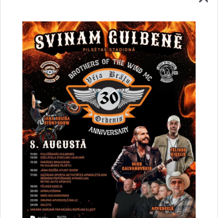
Vai šī informācija bija noderīga?
Sniegt atsauksmi
Esi pirmais, kurš uzzina!