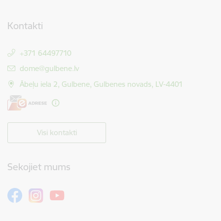
Kontakti
+371 64497710
E-pasts:
dome@gulbene.lv
Ābeļu iela 2, Gulbene, Gulbenes novads, LV-4401
Visi kontakti
Sekojiet mums