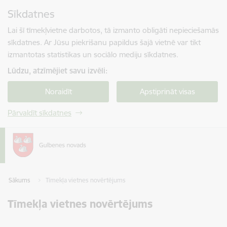
Pāriet uz lapas saturu
Sīkdatnes
Spied
lai meklētu
Enter
Lai šī tīmekļvietne darbotos, tā izmanto obligāti nepieciešamās
sīkdatnes. Ar Jūsu piekrišanu papildus šajā vietnē var tikt
izmantotas statistikas un sociālo mediju sīkdatnes.
Lūdzu, atzīmējiet savu izvēli:
Noraidīt
Apstiprināt visas
Pārvaldīt sīkdatnes
Sākums
Tīmekļa vietnes novērtējums
Tīmekļa vietnes novērtējums