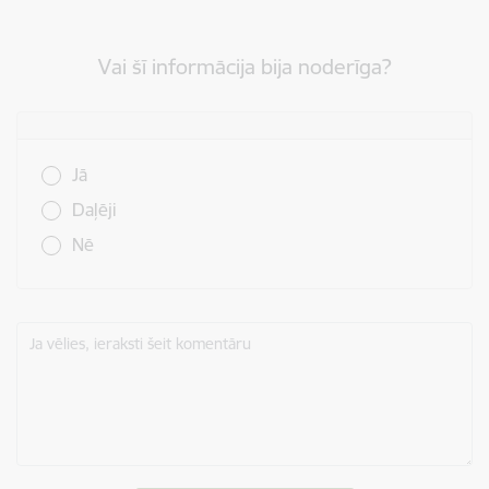
Vai šī informācija bija noderīga?
Vai šī informācija bija noderīga?
Jā
Daļēji
Nē
Ja vēlies, ieraksti šeit komentāru