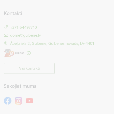
Kontakti
+371 64497710
E-pasts:
dome@gulbene.lv
Ābeļu iela 2, Gulbene, Gulbenes novads, LV-4401
Visi kontakti
Sekojiet mums