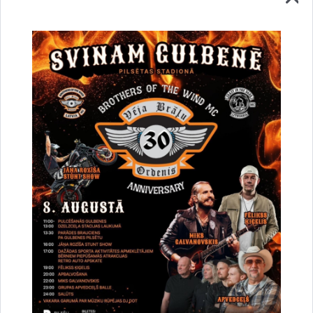
Vai šī informācija bija noderīga?
Sniegt atsauksmi
Esi pirmais, kurš uzzina!