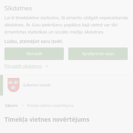
Pāriet uz lapas saturu
Sīkdatnes
Spied
lai meklētu
Enter
Lai šī tīmekļvietne darbotos, tā izmanto obligāti nepieciešamās
sīkdatnes. Ar Jūsu piekrišanu papildus šajā vietnē var tikt
izmantotas statistikas un sociālo mediju sīkdatnes.
Lūdzu, atzīmējiet savu izvēli:
Noraidīt
Apstiprināt visas
Pārvaldīt sīkdatnes
Sākums
Tīmekļa vietnes novērtējums
Tīmekļa vietnes novērtējums