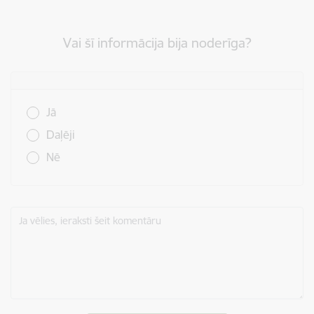
Vai šī informācija bija noderīga?
Vai šī informācija bija noderīga?
Jā
Daļēji
Nē
Ja vēlies, ieraksti šeit komentāru