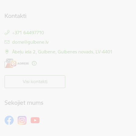
Kontakti
+371 64497710
E-pasts:
dome@gulbene.lv
Ābeļu iela 2, Gulbene, Gulbenes novads, LV-4401
Visi kontakti
Sekojiet mums