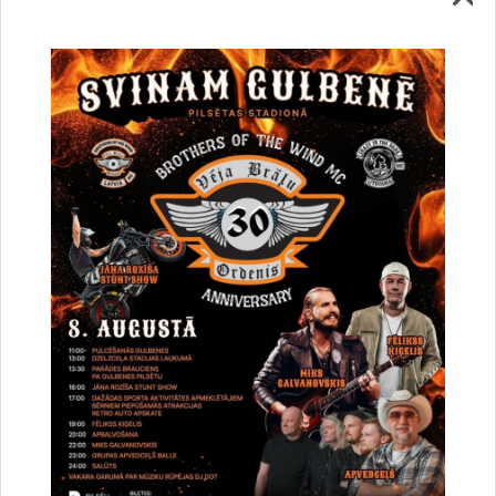
Vai šī informācija bija noderīga?
Sniegt atsauksmi
Esi pirmais, kurš uzzina!