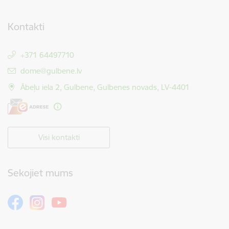
Kontakti
+371 64497710
E-pasts:
dome@gulbene.lv
Ābeļu iela 2, Gulbene, Gulbenes novads, LV-4401
Visi kontakti
Sekojiet mums