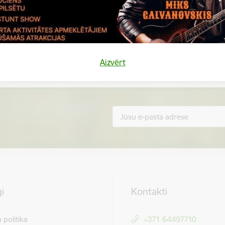
Vai šī informācija bija noderīga?
Sniegt atsauksmi
Aizvērt
i
Kontakti
 politika
+371 64497710