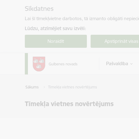
Pāriet uz lapas saturu
Sīkdatnes
Lai šī tīmekļvietne darbotos, tā izmanto obligāti nepiec
Lūdzu, atzīmējiet savu izvēli:
Noraidīt
Apstiprināt visas
Pašvaldība
Sākums
Tīmekļa vietnes novērtējums
Tīmekļa vietnes novērtējums