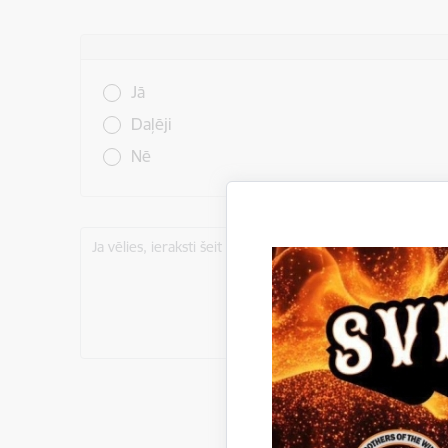
Vai šī informācija bija noderīga?
Jā
Daļēji
Nē
Ja vēlies, ieraksti šeit komentāru