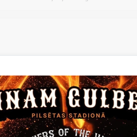
Vēlos atstāt savu e-pastu saziņai