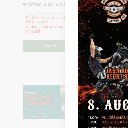
Informācija par datu apstrādi ir atrodama sadaļā:
P