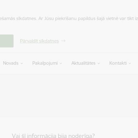
iešamās sīkdatnes. Ar Jūsu piekrišanu papildus šajā vietnē var tikt i
Pārvaldīt sīkdatnes
Novads
Pakalpojumi
Aktualitātes
Kontakti
Vai šī informācija bija noderīga?