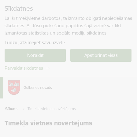
Pāriet uz lapas saturu
Sīkdatnes
Spied
lai meklētu
Enter
Lai šī tīmekļvietne darbotos, tā izmanto obligāti nepieciešamās
sīkdatnes. Ar Jūsu piekrišanu papildus šajā vietnē var tikt
izmantotas statistikas un sociālo mediju sīkdatnes.
Lūdzu, atzīmējiet savu izvēli:
Noraidīt
Apstiprināt visas
Pārvaldīt sīkdatnes
Sākums
Tīmekļa vietnes novērtējums
Tīmekļa vietnes novērtējums