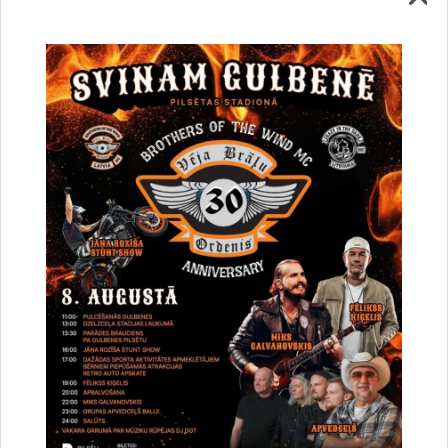
Vai šī informācija bija noderīga?
Sniegt atsauksmi
Esi pirmais, kurš uzzina!