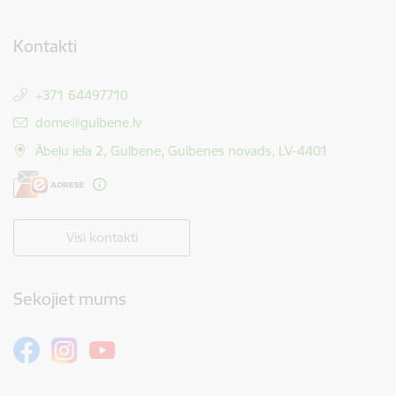
Kontakti
+371 64497710
E-pasts:
dome@gulbene.lv
Ābeļu iela 2, Gulbene, Gulbenes novads, LV-4401
Visi kontakti
Sekojiet mums