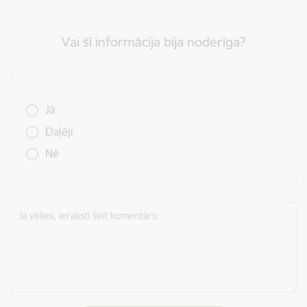
Vai šī informācija bija noderīga?
Vai šī informācija bija noderīga?
Jā
Daļēji
Nē
Ja vēlies, ieraksti šeit komentāru