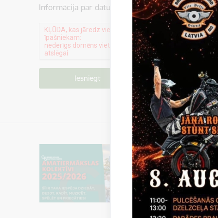
Informācija par datu apstrādi ir atrodama sadaļā:
P