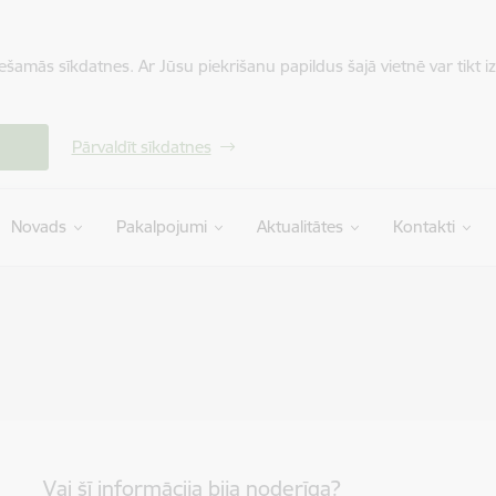
iešamās sīkdatnes. Ar Jūsu piekrišanu papildus šajā vietnē var tikt i
Pārvaldīt sīkdatnes
Novads
Pakalpojumi
Aktualitātes
Kontakti
Vai šī informācija bija noderīga?