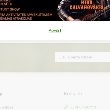
Vai šī informācija bija noderīga?
Sniegt atsauksmi
Aizvērt
i
Kontakti
 politika
+371 64497710