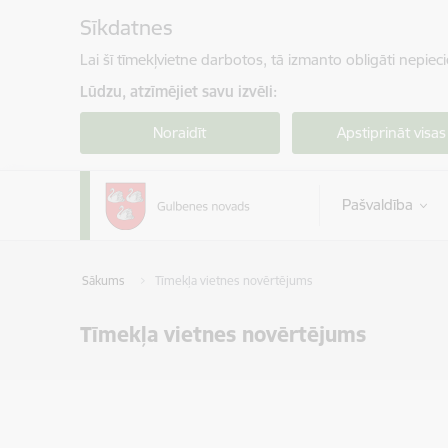
Pāriet uz lapas saturu
Sīkdatnes
Lai šī tīmekļvietne darbotos, tā izmanto obligāti nepiec
Lūdzu, atzīmējiet savu izvēli:
Noraidīt
Apstiprināt visas
Pašvaldība
Sākums
Tīmekļa vietnes novērtējums
Tīmekļa vietnes novērtējums