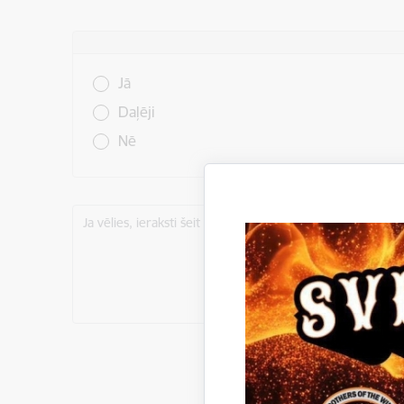
Vai šī informācija bija noderīga?
Jā
Daļēji
Nē
Ja vēlies, ieraksti šeit komentāru