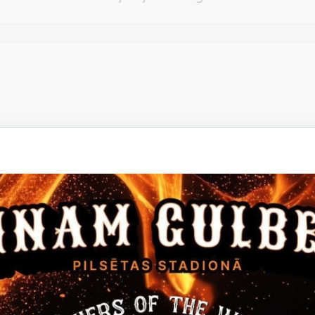
Vēlos atstāt savu e-pastu saziņai