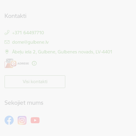
Kontakti
+371 64497710
E-pasts:
dome@gulbene.lv
Ābeļu iela 2, Gulbene, Gulbenes novads, LV-4401
Visi kontakti
Sekojiet mums