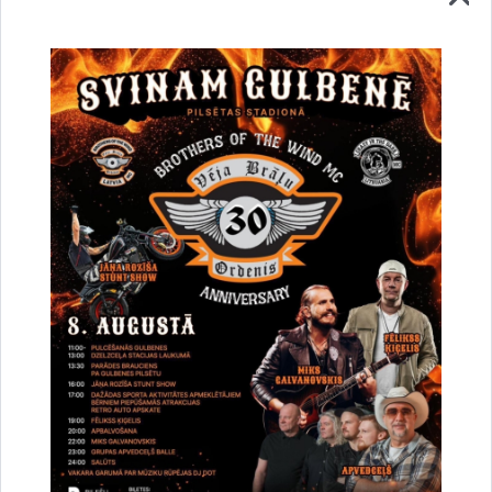
Vai šī informācija bija noderīga?
Sniegt atsauksmi
Esi pirmais, kurš uzzina!