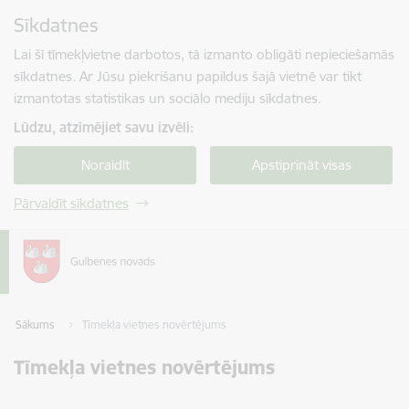
Pāriet uz lapas saturu
Sīkdatnes
Spied
lai meklētu
Enter
Lai šī tīmekļvietne darbotos, tā izmanto obligāti nepieciešamās
sīkdatnes. Ar Jūsu piekrišanu papildus šajā vietnē var tikt
izmantotas statistikas un sociālo mediju sīkdatnes.
Lūdzu, atzīmējiet savu izvēli:
Noraidīt
Apstiprināt visas
Pārvaldīt sīkdatnes
Sākums
Tīmekļa vietnes novērtējums
Tīmekļa vietnes novērtējums