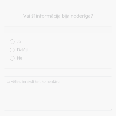
Vai šī informācija bija noderīga?
Vai šī informācija bija noderīga?
Jā
Daļēji
Nē
Ja vēlies, ieraksti šeit komentāru