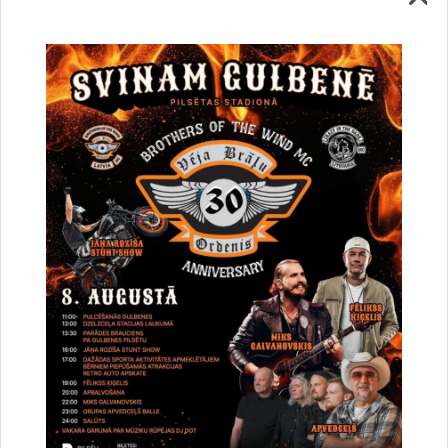
Vai šī informācija bija noderīga?
Sniegt atsauksmi
Esi pirmais, kurš uzzina!