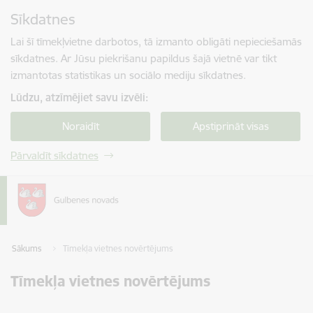
Pāriet uz lapas saturu
Sīkdatnes
Spied
lai meklētu
Enter
Lai šī tīmekļvietne darbotos, tā izmanto obligāti nepieciešamās
sīkdatnes. Ar Jūsu piekrišanu papildus šajā vietnē var tikt
izmantotas statistikas un sociālo mediju sīkdatnes.
Lūdzu, atzīmējiet savu izvēli:
Noraidīt
Apstiprināt visas
Pārvaldīt sīkdatnes
Sākums
Tīmekļa vietnes novērtējums
Tīmekļa vietnes novērtējums