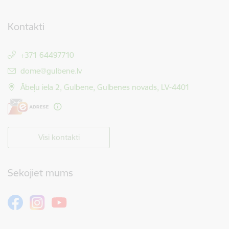
Kontakti
+371 64497710
E-pasts:
dome@gulbene.lv
Ābeļu iela 2, Gulbene, Gulbenes novads, LV-4401
Visi kontakti
Sekojiet mums