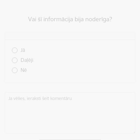
Vai šī informācija bija noderīga?
Vai šī informācija bija noderīga?
Jā
Daļēji
Nē
Ja vēlies, ieraksti šeit komentāru