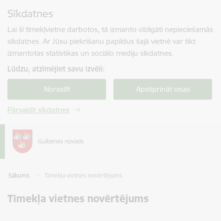
Pāriet uz lapas saturu
Sīkdatnes
Spied
lai meklētu
Enter
Lai šī tīmekļvietne darbotos, tā izmanto obligāti nepieciešamās
sīkdatnes. Ar Jūsu piekrišanu papildus šajā vietnē var tikt
izmantotas statistikas un sociālo mediju sīkdatnes.
Lūdzu, atzīmējiet savu izvēli:
Noraidīt
Apstiprināt visas
Pārvaldīt sīkdatnes
Sākums
Tīmekļa vietnes novērtējums
Tīmekļa vietnes novērtējums