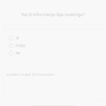
Vai šī informācija bija noderīga?
Vai šī informācija bija noderīga?
Jā
Daļēji
Nē
Ja vēlies, ieraksti šeit komentāru