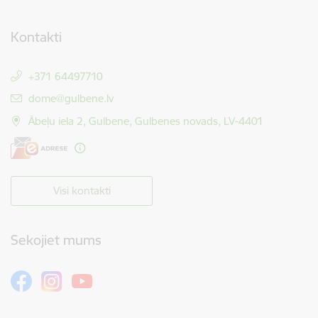
Kontakti
+371 64497710
E-pasts:
dome@gulbene.lv
Ābeļu iela 2, Gulbene, Gulbenes novads, LV-4401
Visi kontakti
Sekojiet mums