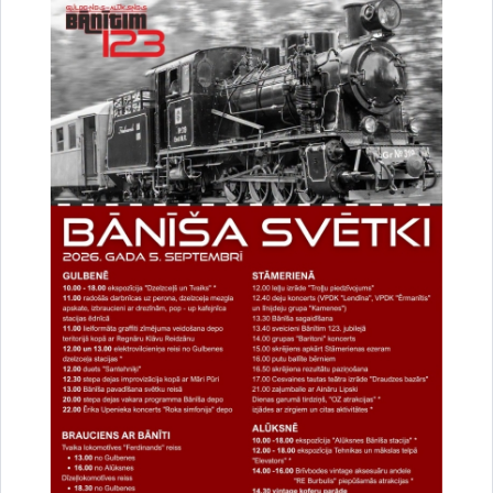
Vai šī informācija bija noderīga?
Sniegt atsauksmi
Esi pirmais, kurš uzzina!