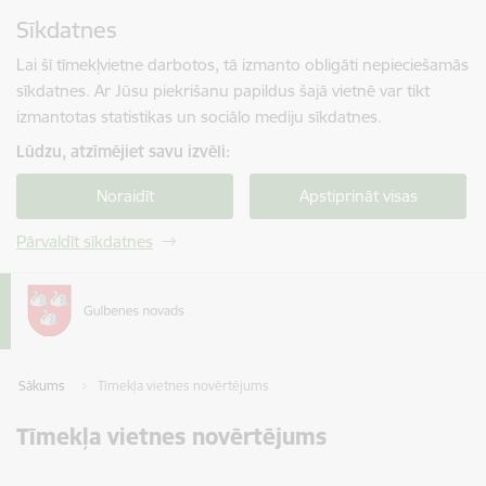
Pāriet uz lapas saturu
Sīkdatnes
Spied
lai meklētu
Enter
Lai šī tīmekļvietne darbotos, tā izmanto obligāti nepieciešamās
sīkdatnes. Ar Jūsu piekrišanu papildus šajā vietnē var tikt
izmantotas statistikas un sociālo mediju sīkdatnes.
Lūdzu, atzīmējiet savu izvēli:
Noraidīt
Apstiprināt visas
Pārvaldīt sīkdatnes
Sākums
Tīmekļa vietnes novērtējums
Tīmekļa vietnes novērtējums