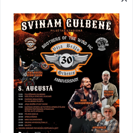
Vai šī informācija bija noderīga?
Sniegt atsauksmi
Esi pirmais, kurš uzzina!