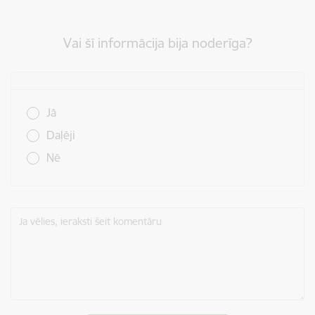
Vai šī informācija bija noderīga?
Vai šī informācija bija noderīga?
Jā
Daļēji
Nē
Ja vēlies, ieraksti šeit komentāru