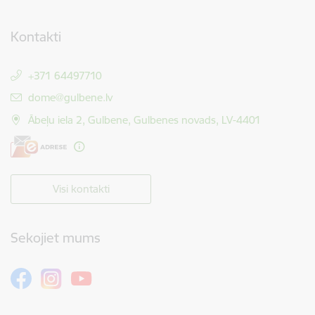
Kontakti
+371 64497710
E-pasts:
dome@gulbene.lv
Ābeļu iela 2, Gulbene, Gulbenes novads, LV-4401
Visi kontakti
Sekojiet mums