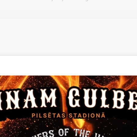
Vēlos atstāt savu e-pastu saziņai