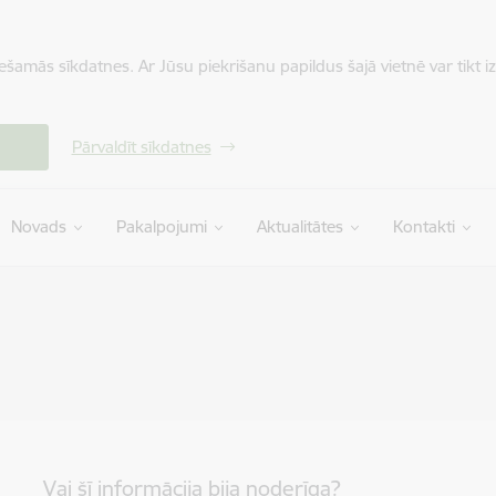
iešamās sīkdatnes. Ar Jūsu piekrišanu papildus šajā vietnē var tikt i
Pārvaldīt sīkdatnes
Novads
Pakalpojumi
Aktualitātes
Kontakti
Vai šī informācija bija noderīga?