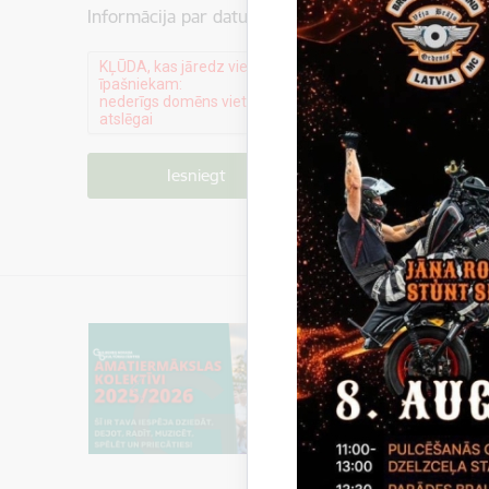
Informācija par datu apstrādi ir atrodama sadaļā:
P