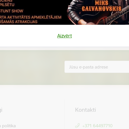
Vai šī informācija bija noderīga?
Sniegt atsauksmi
Aizvērt
i
Kontakti
 politika
+371 64497710