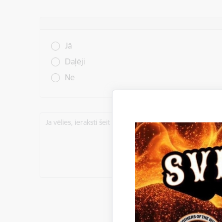
Vai šī informācija bija noderīga?
Jā
Daļēji
Nē
Ja vēlies, ieraksti šeit komentāru