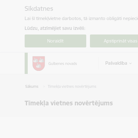
Pāriet uz lapas saturu
Sīkdatnes
Lai šī tīmekļvietne darbotos, tā izmanto obligāti nepiec
Lūdzu, atzīmējiet savu izvēli:
Noraidīt
Apstiprināt visas
Pašvaldība
Sākums
Tīmekļa vietnes novērtējums
Tīmekļa vietnes novērtējums