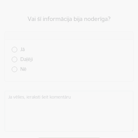
Vai šī informācija bija noderīga?
Vai šī informācija bija noderīga?
Jā
Daļēji
Nē
Ja vēlies, ieraksti šeit komentāru