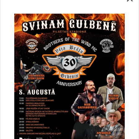
Vai šī informācija bija noderīga?
Sniegt atsauksmi
Esi pirmais, kurš uzzina!