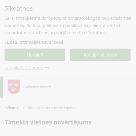
Pāriet uz lapas saturu
Sīkdatnes
Spied
lai meklētu
Enter
Lai šī tīmekļvietne darbotos, tā izmanto obligāti nepieciešamās
sīkdatnes. Ar Jūsu piekrišanu papildus šajā vietnē var tikt
izmantotas statistikas un sociālo mediju sīkdatnes.
Lūdzu, atzīmējiet savu izvēli:
Noraidīt
Apstiprināt visas
Pārvaldīt sīkdatnes
Sākums
Tīmekļa vietnes novērtējums
Tīmekļa vietnes novērtējums