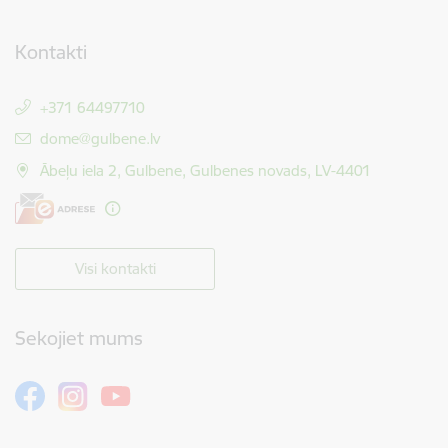
Kontakti
+371 64497710
E-pasts:
dome@gulbene.lv
Ābeļu iela 2, Gulbene, Gulbenes novads, LV-4401
Visi kontakti
Sekojiet mums