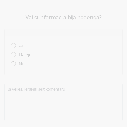
Vai šī informācija bija noderīga?
Vai šī informācija bija noderīga?
Jā
Daļēji
Nē
Ja vēlies, ieraksti šeit komentāru