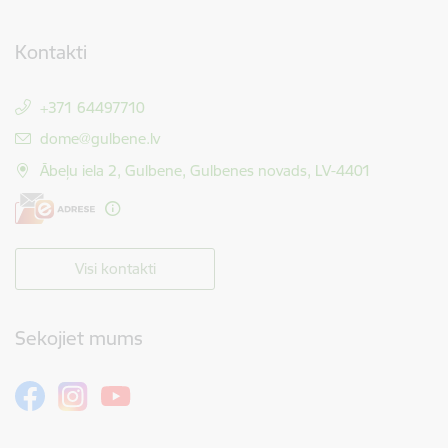
Kontakti
+371 64497710
E-pasts:
dome@gulbene.lv
Ābeļu iela 2, Gulbene, Gulbenes novads, LV-4401
Visi kontakti
Sekojiet mums