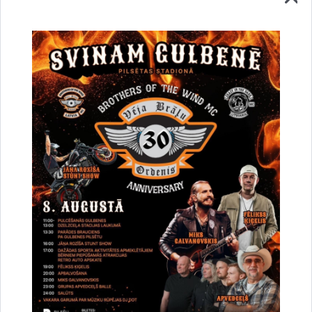
Vai šī informācija bija noderīga?
Sniegt atsauksmi
Esi pirmais, kurš uzzina!