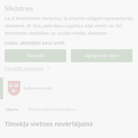
Pāriet uz lapas saturu
Sīkdatnes
Spied
lai meklētu
Enter
Lai šī tīmekļvietne darbotos, tā izmanto obligāti nepieciešamās
sīkdatnes. Ar Jūsu piekrišanu papildus šajā vietnē var tikt
izmantotas statistikas un sociālo mediju sīkdatnes.
Lūdzu, atzīmējiet savu izvēli:
Noraidīt
Apstiprināt visas
Pārvaldīt sīkdatnes
Sākums
Tīmekļa vietnes novērtējums
Tīmekļa vietnes novērtējums