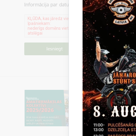
Informācija par datu apstrādi ir atrodama sadaļā:
P