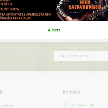
Vai šī informācija bija noderīga?
Sniegt atsauksmi
Aizvērt
i
Kontakti
 politika
+371 64497710