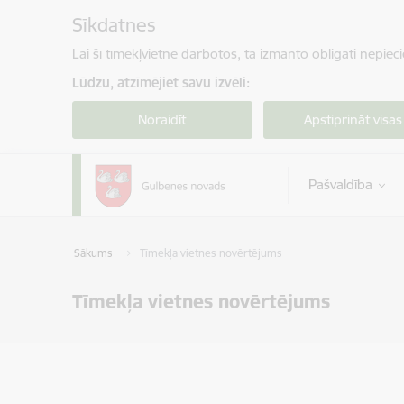
Pāriet uz lapas saturu
Sīkdatnes
Lai šī tīmekļvietne darbotos, tā izmanto obligāti nepiec
Lūdzu, atzīmējiet savu izvēli:
Noraidīt
Apstiprināt visas
Pašvaldība
Sākums
Tīmekļa vietnes novērtējums
Tīmekļa vietnes novērtējums