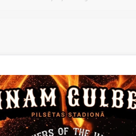
Vēlos atstāt savu e-pastu saziņai