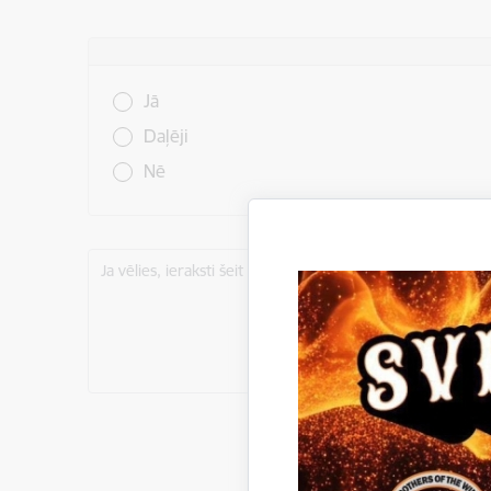
Vai šī informācija bija noderīga?
Jā
Daļēji
Nē
Ja vēlies, ieraksti šeit komentāru