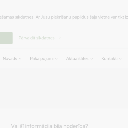
iešamās sīkdatnes. Ar Jūsu piekrišanu papildus šajā vietnē var tikt i
Pārvaldīt sīkdatnes
Novads
Pakalpojumi
Aktualitātes
Kontakti
Vai šī informācija bija noderīga?