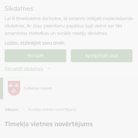
Pāriet uz lapas saturu
Sīkdatnes
Spied
lai meklētu
Enter
Lai šī tīmekļvietne darbotos, tā izmanto obligāti nepieciešamās
sīkdatnes. Ar Jūsu piekrišanu papildus šajā vietnē var tikt
izmantotas statistikas un sociālo mediju sīkdatnes.
Lūdzu, atzīmējiet savu izvēli:
Noraidīt
Apstiprināt visas
Pārvaldīt sīkdatnes
Sākums
Tīmekļa vietnes novērtējums
Tīmekļa vietnes novērtējums