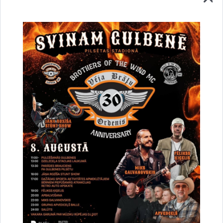
Vai šī informācija bija noderīga?
Sniegt atsauksmi
Esi pirmais, kurš uzzina!