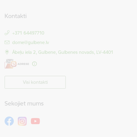
Kontakti
+371 64497710
E-pasts:
dome@gulbene.lv
Ābeļu iela 2, Gulbene, Gulbenes novads, LV-4401
Visi kontakti
Sekojiet mums