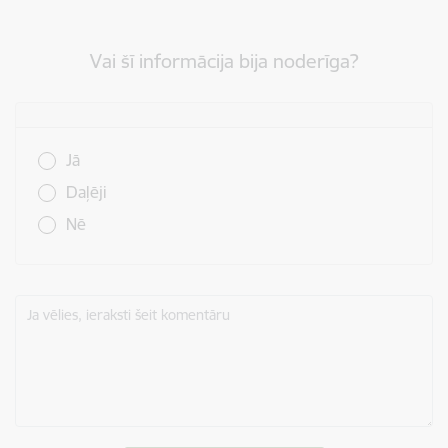
Vai šī informācija bija noderīga?
Vai šī informācija bija noderīga?
Jā
Daļēji
Nē
Ja vēlies, ieraksti šeit komentāru