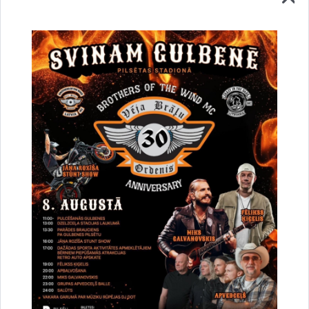
Vai šī informācija bija noderīga?
Sniegt atsauksmi
Esi pirmais, kurš uzzina!