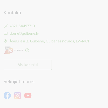
Kontakti
+371 64497710
E-pasts:
dome@gulbene.lv
Ābeļu iela 2, Gulbene, Gulbenes novads, LV-4401
Visi kontakti
Sekojiet mums