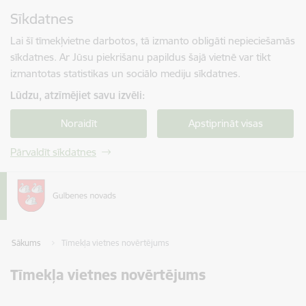
Pāriet uz lapas saturu
Sīkdatnes
Spied
lai meklētu
Enter
Lai šī tīmekļvietne darbotos, tā izmanto obligāti nepieciešamās
sīkdatnes. Ar Jūsu piekrišanu papildus šajā vietnē var tikt
izmantotas statistikas un sociālo mediju sīkdatnes.
Lūdzu, atzīmējiet savu izvēli:
Noraidīt
Apstiprināt visas
Pārvaldīt sīkdatnes
Sākums
Tīmekļa vietnes novērtējums
Tīmekļa vietnes novērtējums