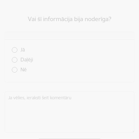
Vai šī informācija bija noderīga?
Vai šī informācija bija noderīga?
Jā
Daļēji
Nē
Ja vēlies, ieraksti šeit komentāru