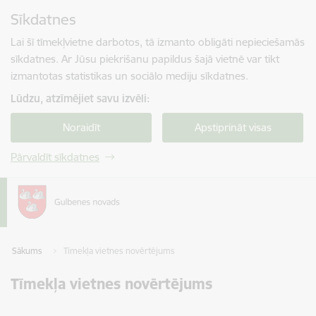
Pāriet uz lapas saturu
Sīkdatnes
Spied
lai meklētu
Enter
Lai šī tīmekļvietne darbotos, tā izmanto obligāti nepieciešamās
sīkdatnes. Ar Jūsu piekrišanu papildus šajā vietnē var tikt
izmantotas statistikas un sociālo mediju sīkdatnes.
Lūdzu, atzīmējiet savu izvēli:
Noraidīt
Apstiprināt visas
Pārvaldīt sīkdatnes
Sākums
Tīmekļa vietnes novērtējums
Tīmekļa vietnes novērtējums