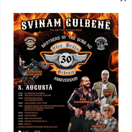
Vai šī informācija bija noderīga?
Sniegt atsauksmi
Esi pirmais, kurš uzzina!