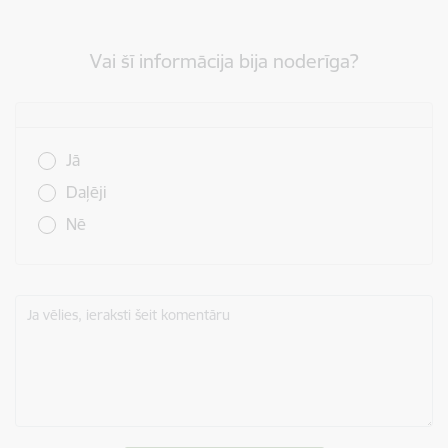
Vai šī informācija bija noderīga?
Vai šī informācija bija noderīga?
Jā
Daļēji
Nē
Ja vēlies, ieraksti šeit komentāru