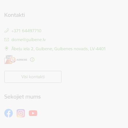
Kontakti
+371 64497710
E-pasts:
dome@gulbene.lv
Ābeļu iela 2, Gulbene, Gulbenes novads, LV-4401
Visi kontakti
Sekojiet mums