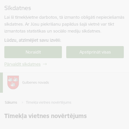
Pāriet uz lapas saturu
Sīkdatnes
Spied
lai meklētu
Enter
Lai šī tīmekļvietne darbotos, tā izmanto obligāti nepieciešamās
sīkdatnes. Ar Jūsu piekrišanu papildus šajā vietnē var tikt
izmantotas statistikas un sociālo mediju sīkdatnes.
Lūdzu, atzīmējiet savu izvēli:
Noraidīt
Apstiprināt visas
Pārvaldīt sīkdatnes
Sākums
Tīmekļa vietnes novērtējums
Tīmekļa vietnes novērtējums