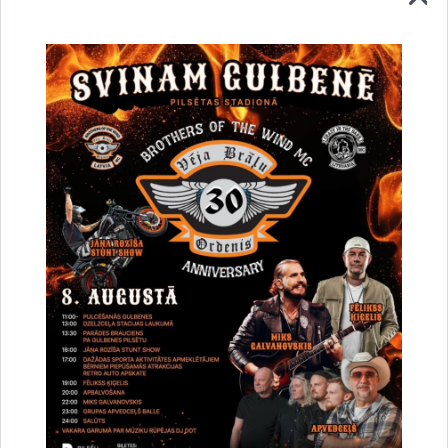
Vai šī informācija bija noderīga?
Sniegt atsauksmi
Esi pirmais, kurš uzzina!