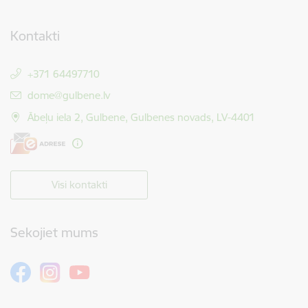
Kontakti
+371 64497710
E-pasts:
dome@gulbene.lv
Ābeļu iela 2, Gulbene, Gulbenes novads, LV-4401
Visi kontakti
Sekojiet mums