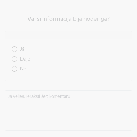
Vai šī informācija bija noderīga?
Vai šī informācija bija noderīga?
Jā
Daļēji
Nē
Ja vēlies, ieraksti šeit komentāru