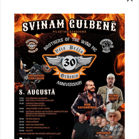
Vai šī informācija bija noderīga?
Sniegt atsauksmi
Esi pirmais, kurš uzzina!