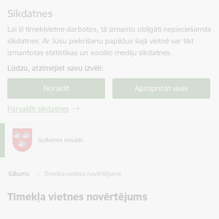
Pāriet uz lapas saturu
Sīkdatnes
Spied
lai meklētu
Enter
Lai šī tīmekļvietne darbotos, tā izmanto obligāti nepieciešamās
sīkdatnes. Ar Jūsu piekrišanu papildus šajā vietnē var tikt
izmantotas statistikas un sociālo mediju sīkdatnes.
Lūdzu, atzīmējiet savu izvēli:
Noraidīt
Apstiprināt visas
Pārvaldīt sīkdatnes
Sākums
Tīmekļa vietnes novērtējums
Tīmekļa vietnes novērtējums