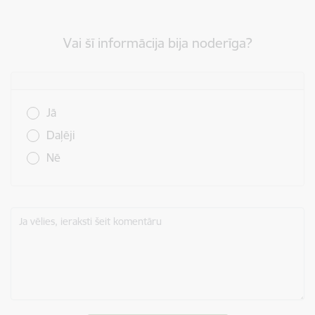
Vai šī informācija bija noderīga?
Vai šī informācija bija noderīga?
Jā
Daļēji
Nē
Ja vēlies, ieraksti šeit komentāru