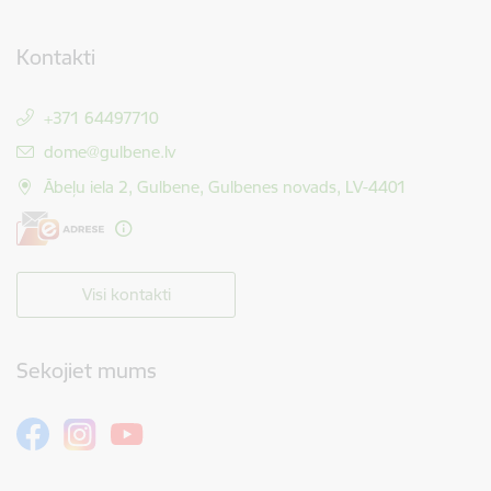
Kontakti
+371 64497710
E-pasts:
dome@gulbene.lv
Ābeļu iela 2, Gulbene, Gulbenes novads, LV-4401
Visi kontakti
Sekojiet mums