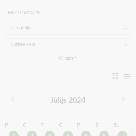
Meklēt notikumu
Kategorija
Norises vieta
Aizvērt
Jūlijs 2024
P
O
T
C
P
S
Sv
1
2
3
4
5
6
7