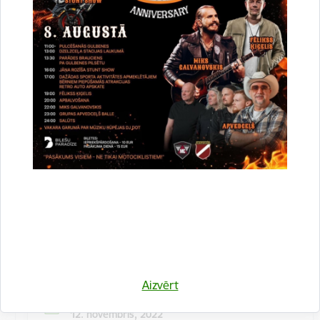
Kulinārā meistarklase "Šmorē ar Sanitu"
12. novembrī 10:00 Druvienas Latviskās dzīvesziņas
centrā kulinārā meistarklase "Šmorē kopā ar Sanitu".
Maksa dalībniekiem 10 EUR…
Meistarklase
Aizvērt
Datums
12. novembris, 2022