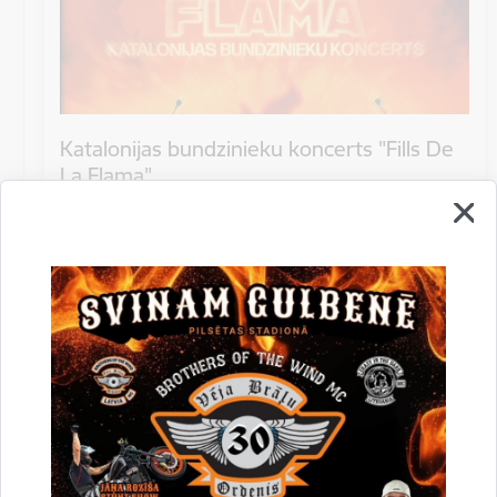
Katalonijas bundzinieku koncerts "Fills De
La Flama"
10.augustā 18:00 pie Stāmerienas pils Katalonijas
bundzinieku koncerts "Fills De La Flama".
Koncerts
Datums
12. novembris, 2022
Laiks
10.00
Atrašanās vieta
Druvienas Latviskās dzīvesziņas centrs