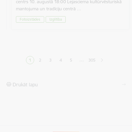
centrs 10. augustā 18:00 Lejasciema kultūrvēsturiskā
mantojuma un tradīciju centrā …
Fotoizstādes
Izglītība
Lapošana
…
1
2
3
4
5
305
Pašreizējā lapa
Lapa
Lapa
Lapa
Lapa
Drukāt lapu