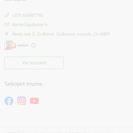
+371 64497710
E-pasts:
dome@gulbene.lv
Ābeļu iela 2, Gulbene, Gulbenes novads, LV-4401
Visi kontakti
Sekojiet mums