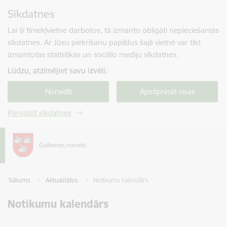
Pāriet uz lapas saturu
Sīkdatnes
Spied
lai meklētu
Enter
Lai šī tīmekļvietne darbotos, tā izmanto obligāti nepieciešamās
sīkdatnes. Ar Jūsu piekrišanu papildus šajā vietnē var tikt
izmantotas statistikas un sociālo mediju sīkdatnes.
Lūdzu, atzīmējiet savu izvēli:
Noraidīt
Apstiprināt visas
Pārvaldīt sīkdatnes
Sākums
Aktualitātes
Notikumu kalendārs
Notikumu kalendārs