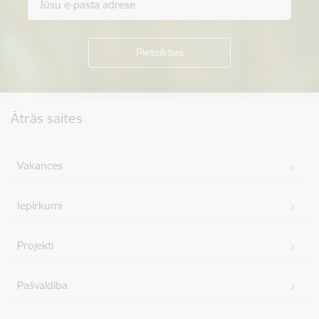
Kājene
Ātrās saites
Vakances
Iepirkumi
Projekti
Pašvaldība