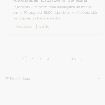
Fotoizstādes “Dabasbērns” atklāšana
Lejasciema kultūrvēsturiskā mantojuma un tradīciju
centrs 10. augustā 18:00 Lejasciema kultūrvēsturiskā
mantojuma un tradīciju centrā …
Fotoizstādes
Izglītība
Lapošana
…
1
2
3
4
5
305
Pašreizējā lapa
Lapa
Lapa
Lapa
Lapa
Drukāt lapu