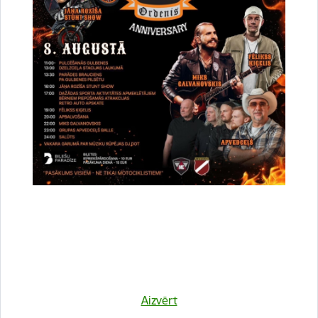
Atrašanās vieta
Druvienas Latviskās dzīvesziņas centrs
Kulinārā meistarklase "Šmorē ar Sanitu"
12. novembrī 10:00 Druvienas Latviskās dzīvesziņas
centrā kulinārā meistarklase "Šmorē kopā ar Sanitu".
Maksa dalībniekiem 10 EUR…
Meistarklase
Aizvērt