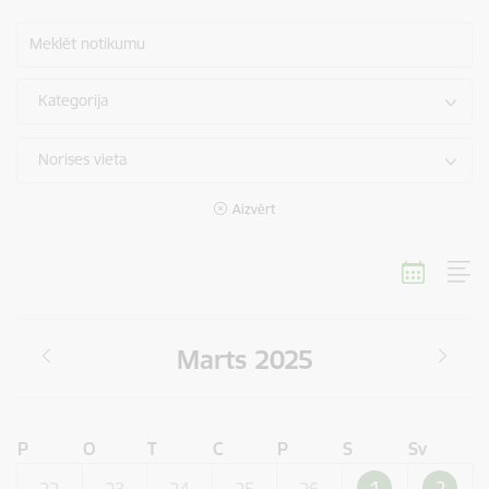
Meklēt notikumu
Kategorija
Norises vieta
Aizvērt
Marts 2025
P
O
T
C
P
S
Sv
1
2
22
23
24
25
26