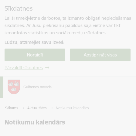
Pāriet uz lapas saturu
Sīkdatnes
Spied
lai meklētu
Enter
Lai šī tīmekļvietne darbotos, tā izmanto obligāti nepieciešamās
sīkdatnes. Ar Jūsu piekrišanu papildus šajā vietnē var tikt
izmantotas statistikas un sociālo mediju sīkdatnes.
Lūdzu, atzīmējiet savu izvēli:
Noraidīt
Apstiprināt visas
Pārvaldīt sīkdatnes
Sākums
Aktualitātes
Notikumu kalendārs
Notikumu kalendārs