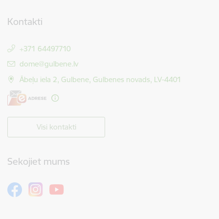
Kontakti
+371 64497710
E-pasts:
dome@gulbene.lv
Ābeļu iela 2, Gulbene, Gulbenes novads, LV-4401
Visi kontakti
Sekojiet mums