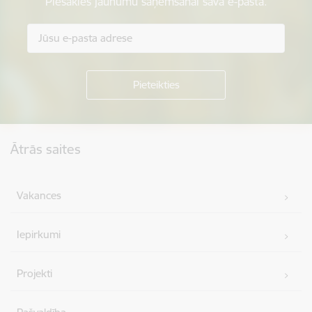
Piesakies jaunumu saņemšanai savā e-pastā.
Kājene
Ātrās saites
Vakances
Iepirkumi
Projekti