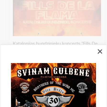
Katalonijas bundzinieku koncerts "Fills De
La Flama"
10.augustā 18:00 pie Stāmerienas pils Katalonijas
bundzinieku koncerts "Fills De La Flama".
Koncerts
Datums
12. novembris, 2022
Laiks
10.00