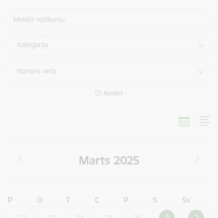
Meklēt notikumu
Kategorija
Norises vieta
Aizvērt
Marts 2025
P
O
T
C
P
S
Sv
1
2
22
23
24
25
26