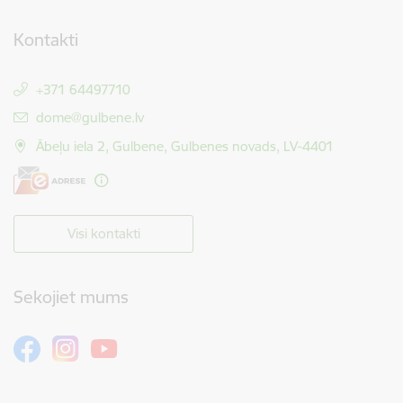
Kontakti
+371 64497710
E-pasts:
dome@gulbene.lv
Ābeļu iela 2, Gulbene, Gulbenes novads, LV-4401
Visi kontakti
Sekojiet mums