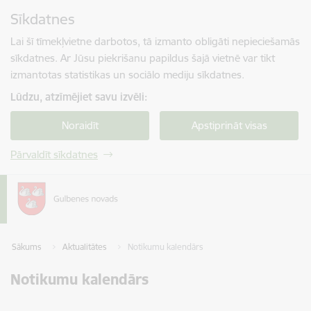
Pāriet uz lapas saturu
Sīkdatnes
Spied
lai meklētu
Enter
Lai šī tīmekļvietne darbotos, tā izmanto obligāti nepieciešamās
sīkdatnes. Ar Jūsu piekrišanu papildus šajā vietnē var tikt
izmantotas statistikas un sociālo mediju sīkdatnes.
Lūdzu, atzīmējiet savu izvēli:
Noraidīt
Apstiprināt visas
Pārvaldīt sīkdatnes
Sākums
Aktualitātes
Notikumu kalendārs
Notikumu kalendārs