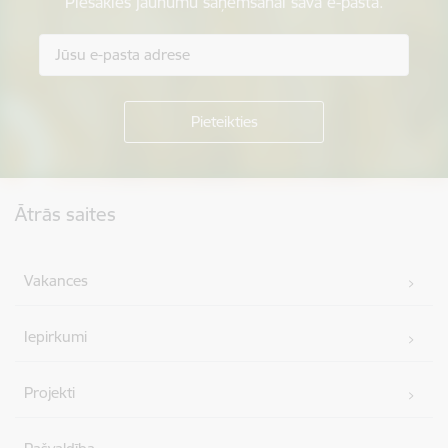
Piesakies jaunumu saņemšanai savā e-pastā.
Kājene
Ātrās saites
Vakances
Iepirkumi
Projekti