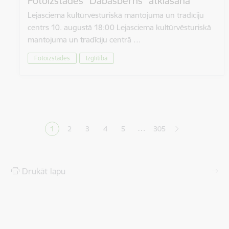
Fotoizstādes “Dabasbērns” atklāšana
Lejasciema kultūrvēsturiskā mantojuma un tradīciju
centrs 10. augustā 18:00 Lejasciema kultūrvēsturiskā
mantojuma un tradīciju centrā …
Fotoizstādes
Izglītība
Lapošana
…
1
2
3
4
5
305
Pašreizējā lapa
Lapa
Lapa
Lapa
Lapa
Drukāt lapu