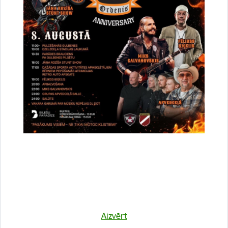
Atrašanās vieta
Druvienas Latviskās dzīvesziņas centrs
Kulinārā meistarklase "Šmorē ar Sanitu"
12. novembrī 10:00 Druvienas Latviskās dzīvesziņas
centrā kulinārā meistarklase "Šmorē kopā ar Sanitu".
Maksa dalībniekiem 10 EUR…
Meistarklase
Aizvērt