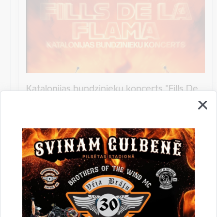
Katalonijas bundzinieku koncerts "Fills De
La Flama"
10.augustā 18:00 pie Stāmerienas pils Katalonijas
bundzinieku koncerts "Fills De La Flama".
Koncerts
Datums
12. novembris, 2022
Laiks
10.00