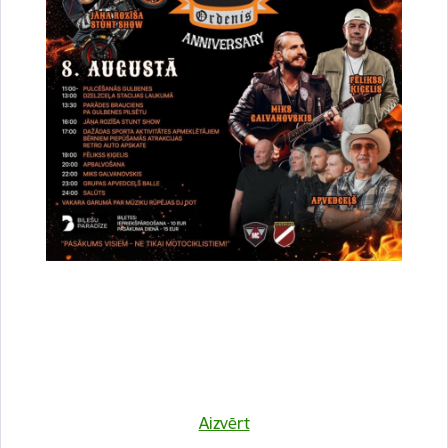
Atrašanās vieta
Druvienas Latviskās dzīvesziņas centrs
Kulinārā meistarklase "Šmorē ar Sanitu"
12. novembrī 10:00 Druvienas Latviskās dzīvesziņas
centrā kulinārā meistarklase "Šmorē kopā ar Sanitu".
Maksa dalībniekiem 10 EUR…
Meistarklase
Aizvērt