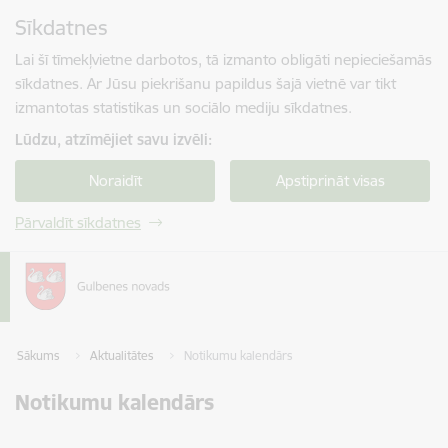
Pāriet uz lapas saturu
Sīkdatnes
Spied
lai meklētu
Enter
Lai šī tīmekļvietne darbotos, tā izmanto obligāti nepieciešamās
sīkdatnes. Ar Jūsu piekrišanu papildus šajā vietnē var tikt
izmantotas statistikas un sociālo mediju sīkdatnes.
Lūdzu, atzīmējiet savu izvēli:
Noraidīt
Apstiprināt visas
Pārvaldīt sīkdatnes
Sākums
Aktualitātes
Notikumu kalendārs
Notikumu kalendārs