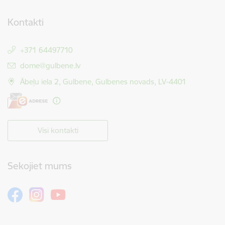
Kontakti
+371 64497710
E-pasts:
dome@gulbene.lv
Ābeļu iela 2, Gulbene, Gulbenes novads, LV-4401
Visi kontakti
Sekojiet mums