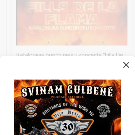
Katalonijas bundzinieku koncerts "Fills De
La Flama"
10.augustā 18:00 pie Stāmerienas pils Katalonijas
bundzinieku koncerts "Fills De La Flama".
Koncerts
Datums
12. novembris, 2022
Laiks
10.00