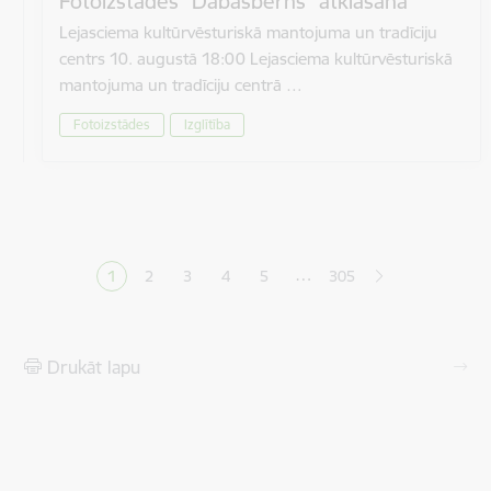
Fotoizstādes “Dabasbērns” atklāšana
Lejasciema kultūrvēsturiskā mantojuma un tradīciju
centrs 10. augustā 18:00 Lejasciema kultūrvēsturiskā
mantojuma un tradīciju centrā …
Fotoizstādes
Izglītība
Lapošana
…
1
2
3
4
5
305
Pašreizējā lapa
Lapa
Lapa
Lapa
Lapa
Drukāt lapu