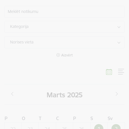
Meklēt notikumu
Kategorija
Norises vieta
Aizvērt
Marts 2025
P
O
T
C
P
S
Sv
1
2
22
23
24
25
26