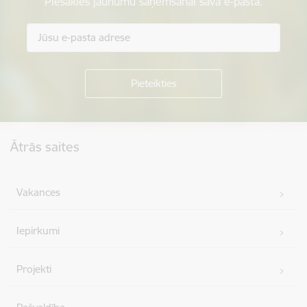
Piesakies jaunumu saņemšanai savā e-pastā.
Kājene
Ātrās saites
Vakances
Iepirkumi
Projekti