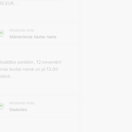
m 10 EUR…
Atrašanās vieta
Stāmerienas tautas nams
valdība sestdien, 12.novembrī
ienas tautas namā un pl.13.00
piedāvā…
Atrašanās vieta
Daukstes