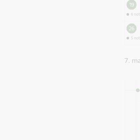
19
6 no
26
5 no
7. ma