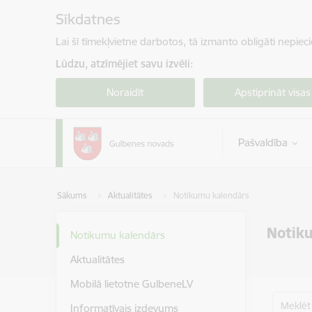
Pāriet uz lapas saturu
Sīkdatnes
Lai šī tīmekļvietne darbotos, tā izmanto obligāti nepiec
Lūdzu, atzīmējiet savu izvēli:
Noraidīt
Apstiprināt visas
Pašvaldība
Sākums
Aktualitātes
Notikumu kalendārs
Notik
Notikumu kalendārs
Aktualitātes
Mobilā lietotne GulbeneLV
Meklēt
Informatīvais izdevums