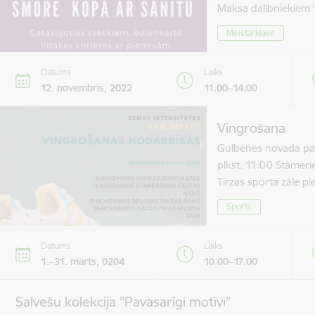
Maksa dalībniekie
Meistarklase
Datums
Laiks
12. novembris, 2022
11.00–14.00
Vingrošana
Gulbenes novada paš
plkst. 11:00 Stāmer
Tirzas sporta zāle 
Sports
Datums
Laiks
1.–31. marts, 0204
10.00–17.00
Salvešu kolekcija "Pavasarīgi motīvi"