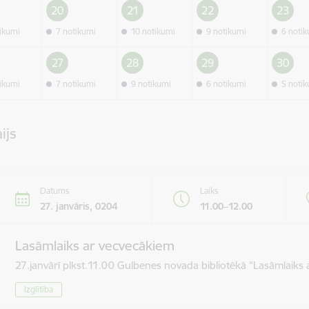
20
21
22
23
tikumi
7 notikumi
10 notikumi
9 notikumi
6 noti
27
28
29
30
tikumi
7 notikumi
9 notikumi
6 notikumi
5 noti
ijs
Datums
Laiks
27. janvāris, 0204
11.00–12.00
Lasāmlaiks ar vecvecākiem
27.janvārī plkst.11.00 Gulbenes novada bibliotēkā "Lasāmlaiks 
Izglītība