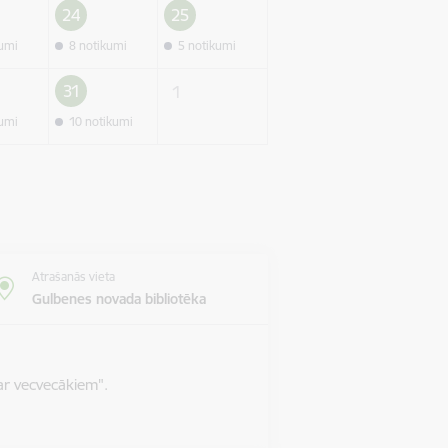
24
25
kumi
8 notikumi
5 notikumi
31
1
kumi
10 notikumi
Atrašanās vieta
Gulbenes novada bibliotēka
ar vecvecākiem".