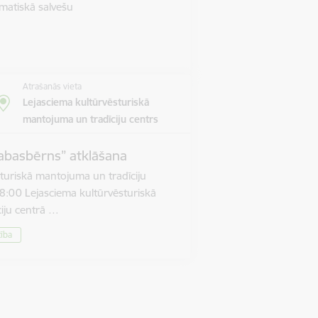
matiskā salvešu
Atrašanās vieta
Lejasciema kultūrvēsturiskā
mantojuma un tradīciju centrs
abasbērns” atklāšana
turiskā mantojuma un tradīciju
8:00 Lejasciema kultūrvēsturiskā
iju centrā …
tība