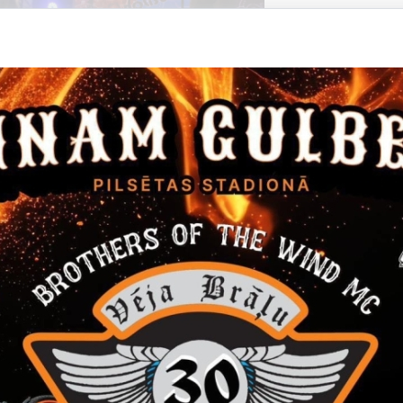
Datums
Laiks
14. janvāris, 2022
16.00
Filma "Janvāris"
Ieeja 5 EUR
Kino
Datums
Laiks
24. marts, 2022
12.00
Gulbenes novada skolēnu Teātra diena
24. martā Gulbenes kultūras centrā Gulbenes novada skolēnu 
Pasākums