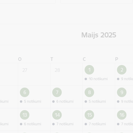
Maijs 2025
O
T
C
P
1
2
27
28
10 notikumi
9 noti
6
7
8
9
tikumi
5 notikumi
6 notikumi
5 notikumi
9 noti
13
14
15
16
tikumi
6 notikumi
7 notikumi
7 notikumi
7 noti