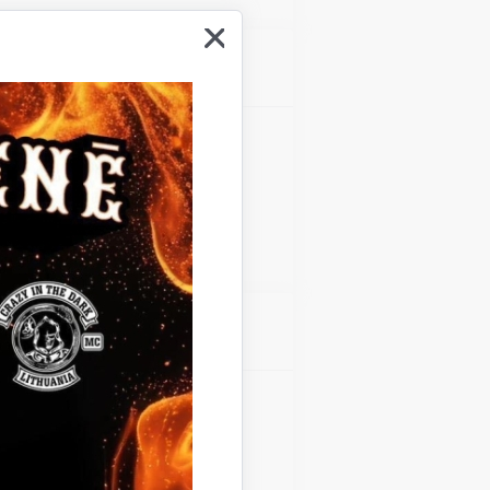
Atrašanās vieta
Gulbenes kultūras centrs
Atrašanās vieta
Gulbenes kultūras centrs
Teātra diena