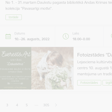
No 1. - 31.martam Daukstu pagasta bibliotēkā Andas Krimas te
kolekcija "Pavasarīgi motīvi".
Izstāde
Datums
Laiks
10.–26. augusts, 2022
18.00–0.00
Fotoizstādes “D
Lejasciema kultūrvēs
centrs 10. augustā 1
mantojuma un tradīc
Fotoizstādes
Izglī
ana
…
3
4
5
305
jā lapa
pa
Lapa
Lapa
Lapa