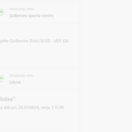
Atrašanās vieta
Gulbenes sporta centrs
 spēle Gulbenes Buki/BJSS - VEF BA
Atrašanās vieta
Litene
Rolise"
pa tālruni 26359804, ieeja 5 EUR.