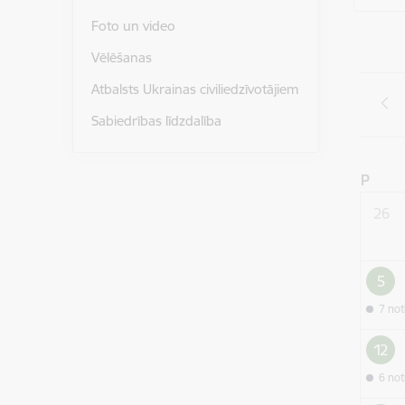
Foto un video
Vēlēšanas
Atbalsts Ukrainas civiliedzīvotājiem
Sabiedrības līdzdalība
P
26
5
7 no
12
6 no