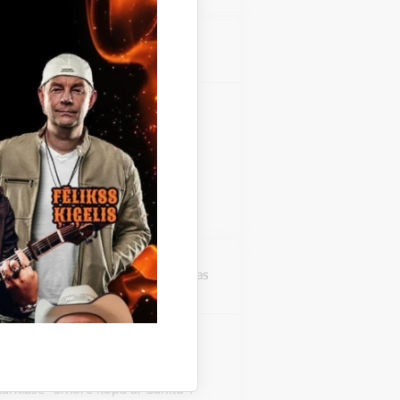
Atrašanās vieta
Stāmerienas pils
zinieku koncerts "Fills De
 Stāmerienas pils Katalonijas
 "Fills De La Flama".
Atrašanās vieta
Druvienas Latviskās dzīvesziņas
centrs
rklase "Šmorē ar Sanitu"
Druvienas Latviskās dzīvesziņas
tarklase "Šmorē kopā ar Sanitu".