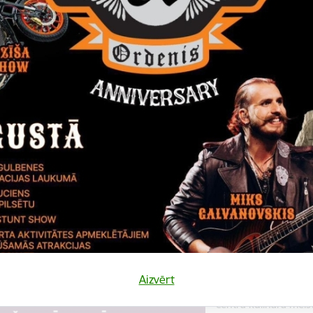
Datums
Laiks
10. augusts, 2022
18.00
Katalonijas bund
La Flama"
10.augustā 18:00 pie
bundzinieku koncerts
Koncerts
Datums
Laiks
12. novembris, 2022
10.00
Kulinārā meista
Aizvērt
12. novembrī 10:00 
centrā kulinārā meis