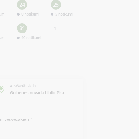
24
25
kumi
8 notikumi
5 notikumi
31
1
kumi
10 notikumi
Atrašanās vieta
Gulbenes novada bibliotēka
ar vecvecākiem".