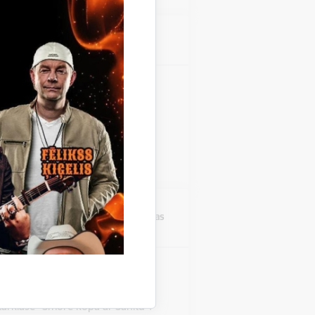
Atrašanās vieta
Stāmerienas pils
zinieku koncerts "Fills De
 Stāmerienas pils Katalonijas
 "Fills De La Flama".
Atrašanās vieta
Druvienas Latviskās dzīvesziņas
centrs
rklase "Šmorē ar Sanitu"
Druvienas Latviskās dzīvesziņas
tarklase "Šmorē kopā ar Sanitu".