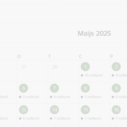
Maijs 2025
O
T
C
P
1
2
27
28
10 notikumi
9 noti
6
7
8
9
tikumi
5 notikumi
6 notikumi
5 notikumi
9 noti
13
14
15
16
tikumi
6 notikumi
7 notikumi
7 notikumi
7 noti