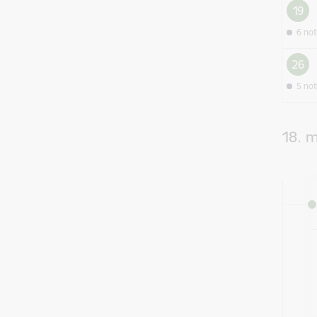
19
6 no
26
5 no
18. m