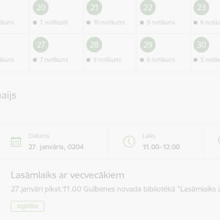
20
21
22
23
tikumi
7 notikumi
10 notikumi
9 notikumi
6 noti
27
28
29
30
tikumi
7 notikumi
9 notikumi
6 notikumi
5 noti
aijs
Datums
Laiks
27. janvāris, 0204
11.00–12.00
Lasāmlaiks ar vecvecākiem
27.janvārī plkst.11.00 Gulbenes novada bibliotēkā "Lasāmlaiks 
Izglītība