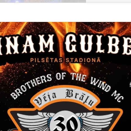
Datums
Laiks
14. janvāris, 2022
16.00
Filma "Janvāris"
Ieeja 5 EUR
Kino
Datums
Laiks
24. marts, 2022
12.00
Gulbenes novada skolēnu Teātra diena
24. martā Gulbenes kultūras centrā Gulbenes novada skolēnu 
Pasākums