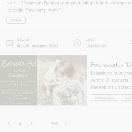
No 1. - 31.martam Daukstu pagasta bibliotēkā Andas Krimas te
kolekcija "Pavasarīgi motīvi".
Izstāde
Datums
Laiks
10.–26. augusts, 2022
18.00–0.00
Fotoizstādes “D
Lejasciema kultūrvēs
centrs 10. augustā 1
mantojuma un tradīc
Fotoizstādes
Izglī
ana
…
3
4
5
305
jā lapa
pa
Lapa
Lapa
Lapa