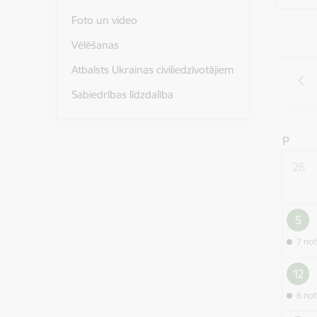
Foto un video
Vēlēšanas
Atbalsts Ukrainas civiliedzīvotājiem
Sabiedrības līdzdalība
P
26
5
7 no
12
6 no