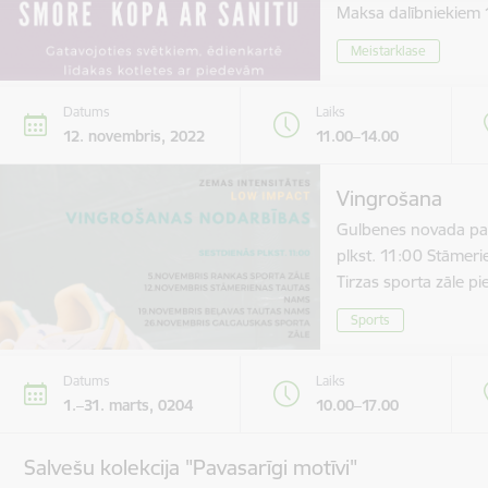
Maksa dalībniekie
Meistarklase
Datums
Laiks
12. novembris, 2022
11.00–14.00
Vingrošana
Gulbenes novada paš
plkst. 11:00 Stāmer
Tirzas sporta zāle 
Sports
Datums
Laiks
1.–31. marts, 0204
10.00–17.00
Salvešu kolekcija "Pavasarīgi motīvi"