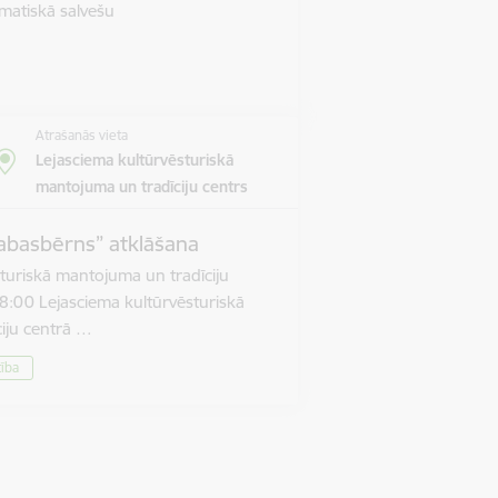
matiskā salvešu
Atrašanās vieta
Lejasciema kultūrvēsturiskā
mantojuma un tradīciju centrs
abasbērns” atklāšana
turiskā mantojuma un tradīciju
8:00 Lejasciema kultūrvēsturiskā
iju centrā …
tība