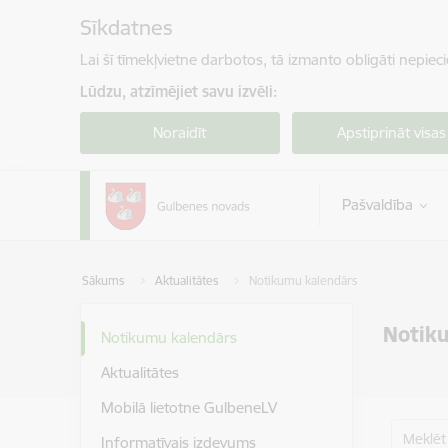
Pāriet uz lapas saturu
Sīkdatnes
Lai šī tīmekļvietne darbotos, tā izmanto obligāti nepiec
Lūdzu, atzīmējiet savu izvēli:
Noraidīt
Apstiprināt visas
Pašvaldība
Sākums
Aktualitātes
Notikumu kalendārs
Notik
Notikumu kalendārs
Aktualitātes
Mobilā lietotne GulbeneLV
Meklēt
Informatīvais izdevums