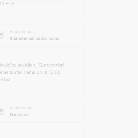
m 10 EUR…
Atrašanās vieta
Stāmerienas tautas nams
valdība sestdien, 12.novembrī
ienas tautas namā un pl.13.00
piedāvā…
Atrašanās vieta
Daukstes