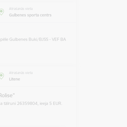
Atrašanās vieta
Gulbenes sporta centrs
 spēle Gulbenes Buki/BJSS - VEF BA
Atrašanās vieta
Litene
Rolise"
pa tālruni 26359804, ieeja 5 EUR.