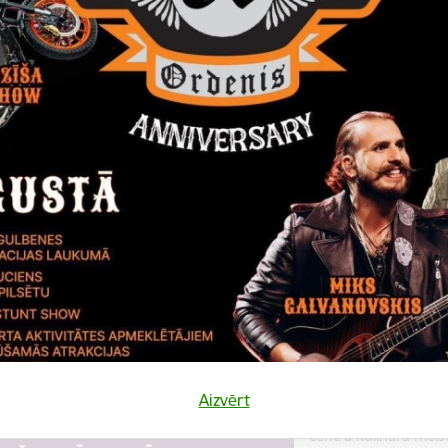
Datums
Laiks
10. augusts, 2022
18.00
Katalonijas bund
La Flama"
10.augustā 18:00 pie
bundzinieku koncerts
Koncerts
Datums
Laiks
12. novembris, 2022
10.00
Kulinārā meista
Aizvērt
12. novembrī 10:00 
centrā kulinārā meis