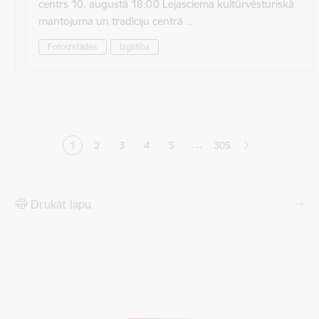
centrs 10. augustā 18:00 Lejasciema kultūrvēsturiskā
mantojuma un tradīciju centrā …
Fotoizstādes
Izglītība
Lapošana
…
1
2
3
4
5
305
Pašreizējā lapa
Lapa
Lapa
Lapa
Lapa
Drukāt lapu