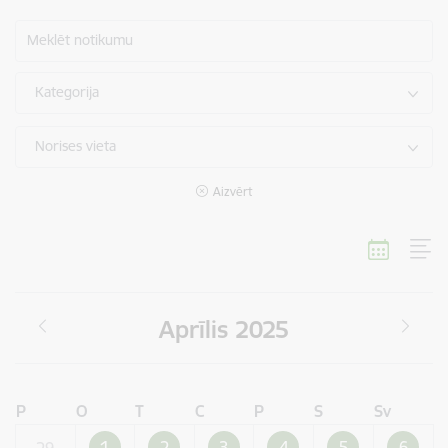
Meklēt notikumu
Kategorija
Norises vieta
Aizvērt
Aprīlis 2025
P
O
T
C
P
S
Sv
1
2
3
4
5
6
29