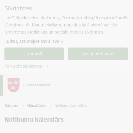
Pāriet uz lapas saturu
Sīkdatnes
Spied
lai meklētu
Enter
Lai šī tīmekļvietne darbotos, tā izmanto obligāti nepieciešamās
sīkdatnes. Ar Jūsu piekrišanu papildus šajā vietnē var tikt
izmantotas statistikas un sociālo mediju sīkdatnes.
Lūdzu, atzīmējiet savu izvēli:
Noraidīt
Apstiprināt visas
Pārvaldīt sīkdatnes
Sākums
Aktualitātes
Notikumu kalendārs
Notikumu kalendārs