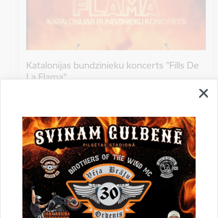
Katalonijas bundzinieku koncerts "Fills De
La Flama"
10.augustā 18:00 pie Stāmerienas pils Katalonijas
bundzinieku koncerts "Fills De La Flama".
Koncerts
Datums
12. novembris, 2022
Laiks
10.00
Atrašanās vieta
Druvienas Latviskās dzīvesziņas centrs