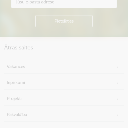
Kājene
Ātrās saites
Vakances
Iepirkumi
Projekti
Pašvaldība