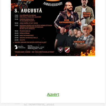
Kulinārā meistarklase "Šmorē ar Sanitu"
12. novembrī 10:00 Druvienas Latviskās dzīvesziņas
centrā kulinārā meistarklase "Šmorē kopā ar Sanitu".
Maksa dalībniekiem 10 EUR…
Meistarklase
Aizvērt
Datums
12. novembris, 2022