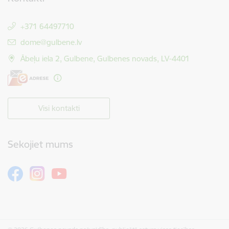
+371 64497710
E-pasts:
dome@gulbene.lv
Ābeļu iela 2, Gulbene, Gulbenes novads, LV-4401
Visi kontakti
Sekojiet mums