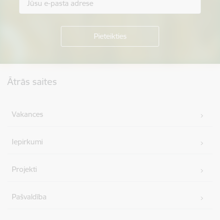
Kājene
Ātrās saites
Vakances
Iepirkumi
Projekti
Pašvaldība