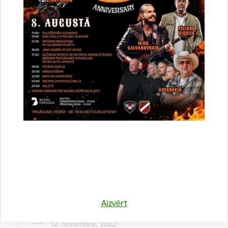
Kulinārā meistarklase "Šmorē ar Sanitu"
12. novembrī 10:00 Druvienas Latviskās dzīvesziņas
centrā kulinārā meistarklase "Šmorē kopā ar Sanitu".
Maksa dalībniekiem 10 EUR…
Meistarklase
Aizvērt
Datums
12. novembris, 2022