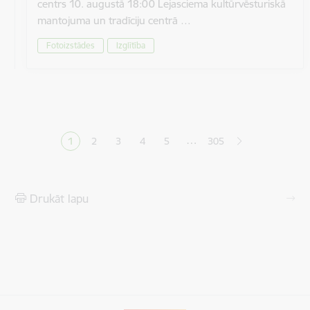
centrs 10. augustā 18:00 Lejasciema kultūrvēsturiskā
mantojuma un tradīciju centrā …
Fotoizstādes
Izglītība
Lapošana
…
1
2
3
4
5
305
Pašreizējā lapa
Lapa
Lapa
Lapa
Lapa
Drukāt lapu