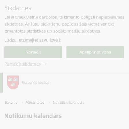
Pāriet uz lapas saturu
Sīkdatnes
Spied
lai meklētu
Enter
Lai šī tīmekļvietne darbotos, tā izmanto obligāti nepieciešamās
sīkdatnes. Ar Jūsu piekrišanu papildus šajā vietnē var tikt
izmantotas statistikas un sociālo mediju sīkdatnes.
Lūdzu, atzīmējiet savu izvēli:
Noraidīt
Apstiprināt visas
Pārvaldīt sīkdatnes
Sākums
Aktualitātes
Notikumu kalendārs
Notikumu kalendārs