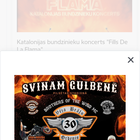
Katalonijas bundzinieku koncerts "Fills De
La Flama"
10.augustā 18:00 pie Stāmerienas pils Katalonijas
bundzinieku koncerts "Fills De La Flama".
Koncerts
Datums
12. novembris, 2022
Laiks
10.00
Atrašanās vieta
Druvienas Latviskās dzīvesziņas centrs