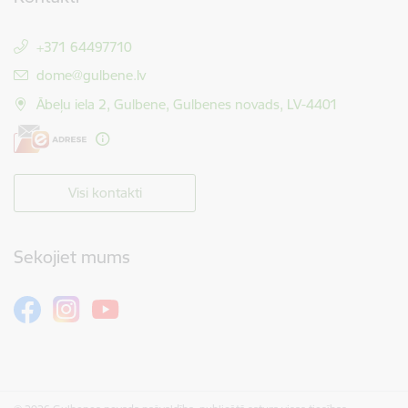
+371 64497710
E-pasts:
dome@gulbene.lv
Ābeļu iela 2, Gulbene, Gulbenes novads, LV-4401
Visi kontakti
Sekojiet mums