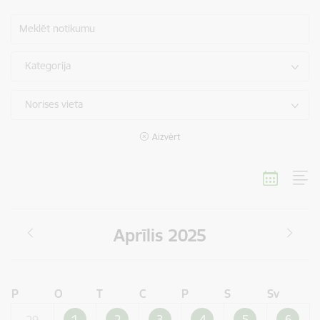
Meklēt notikumu
Kategorija
Norises vieta
Aizvērt
Aprīlis 2025
P
O
T
C
P
S
Sv
1
2
3
4
5
6
29