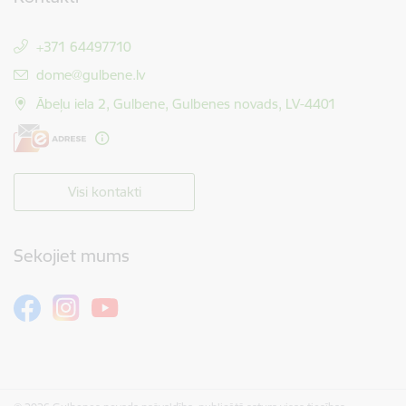
+371 64497710
E-pasts:
dome@gulbene.lv
Ābeļu iela 2, Gulbene, Gulbenes novads, LV-4401
Visi kontakti
Sekojiet mums