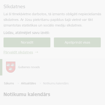
Pāriet uz lapas saturu
Sīkdatnes
Spied
lai meklētu
Enter
Lai šī tīmekļvietne darbotos, tā izmanto obligāti nepieciešamās
sīkdatnes. Ar Jūsu piekrišanu papildus šajā vietnē var tikt
izmantotas statistikas un sociālo mediju sīkdatnes.
Lūdzu, atzīmējiet savu izvēli:
Noraidīt
Apstiprināt visas
Pārvaldīt sīkdatnes
Sākums
Aktualitātes
Notikumu kalendārs
Notikumu kalendārs