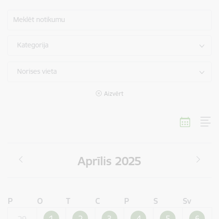
Meklēt notikumu
Kategorija
Norises vieta
Aizvērt
Aprīlis 2025
P
O
T
C
P
S
Sv
1
2
3
4
5
6
29