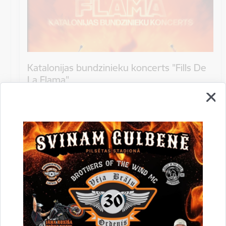
Katalonijas bundzinieku koncerts "Fills De
La Flama"
10.augustā 18:00 pie Stāmerienas pils Katalonijas
bundzinieku koncerts "Fills De La Flama".
Koncerts
Datums
12. novembris, 2022
Laiks
10.00
Atrašanās vieta
Druvienas Latviskās dzīvesziņas centrs