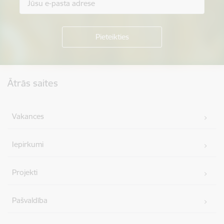
Kājene
Ātrās saites
Vakances
Iepirkumi
Projekti
Pašvaldība