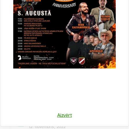
Kulinārā meistarklase "Šmorē ar Sanitu"
12. novembrī 10:00 Druvienas Latviskās dzīvesziņas
centrā kulinārā meistarklase "Šmorē kopā ar Sanitu".
Maksa dalībniekiem 10 EUR…
Meistarklase
Aizvērt
Datums
12. novembris, 2022