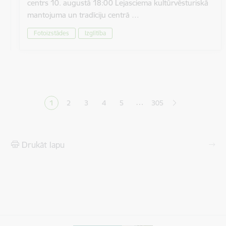
centrs 10. augustā 18:00 Lejasciema kultūrvēsturiskā
mantojuma un tradīciju centrā …
Fotoizstādes
Izglītība
Lapošana
…
1
2
3
4
5
305
Pašreizējā lapa
Lapa
Lapa
Lapa
Lapa
Drukāt lapu