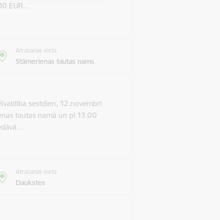
m 10 EUR…
Atrašanās vieta
Stāmerienas tautas nams
valdība sestdien, 12.novembrī
ienas tautas namā un pl.13.00
piedāvā…
Atrašanās vieta
Daukstes