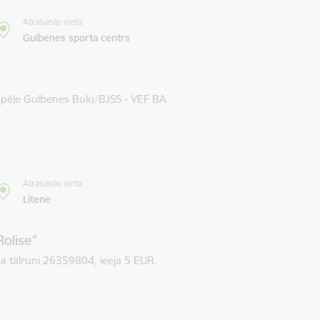
Atrašanās vieta
Gulbenes sporta centrs
 spēle Gulbenes Buki/BJSS - VEF BA
Atrašanās vieta
Litene
Rolise"
pa tālruni 26359804, ieeja 5 EUR.