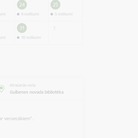
24
25
kumi
8 notikumi
5 notikumi
31
1
kumi
10 notikumi
Atrašanās vieta
Gulbenes novada bibliotēka
ar vecvecākiem".