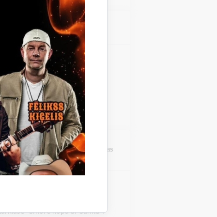
Atrašanās vieta
Stāmerienas pils
zinieku koncerts "Fills De
 Stāmerienas pils Katalonijas
 "Fills De La Flama".
Atrašanās vieta
Druvienas Latviskās dzīvesziņas
centrs
rklase "Šmorē ar Sanitu"
Druvienas Latviskās dzīvesziņas
tarklase "Šmorē kopā ar Sanitu".