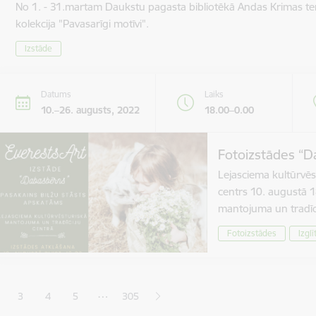
No 1. - 31.martam Daukstu pagasta bibliotēkā Andas Krimas te
kolekcija "Pavasarīgi motīvi".
Izstāde
Datums
Laiks
10.–26. augusts, 2022
18.00–0.00
Fotoizstādes “D
Lejasciema kultūrvēs
centrs 10. augustā 1
mantojuma un tradīc
Fotoizstādes
Izglī
ana
…
3
4
5
305
jā lapa
pa
Lapa
Lapa
Lapa