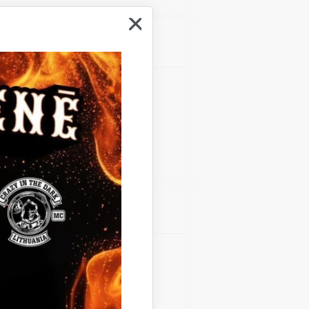
Atrašanās vieta
Gulbenes kultūras centrs
Atrašanās vieta
Gulbenes kultūras centrs
Teātra diena