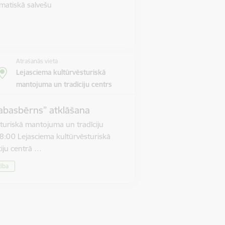
matiskā salvešu
Atrašanās vieta
Lejasciema kultūrvēsturiskā
mantojuma un tradīciju centrs
abasbērns” atklāšana
turiskā mantojuma un tradīciju
8:00 Lejasciema kultūrvēsturiskā
iju centrā …
tība