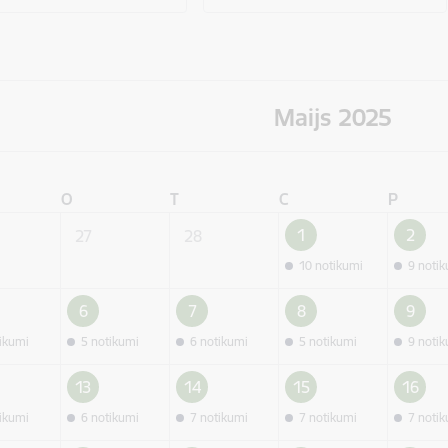
Maijs 2025
O
T
C
P
1
2
27
28
10 notikumi
9 noti
6
7
8
9
tikumi
5 notikumi
6 notikumi
5 notikumi
9 noti
13
14
15
16
tikumi
6 notikumi
7 notikumi
7 notikumi
7 noti