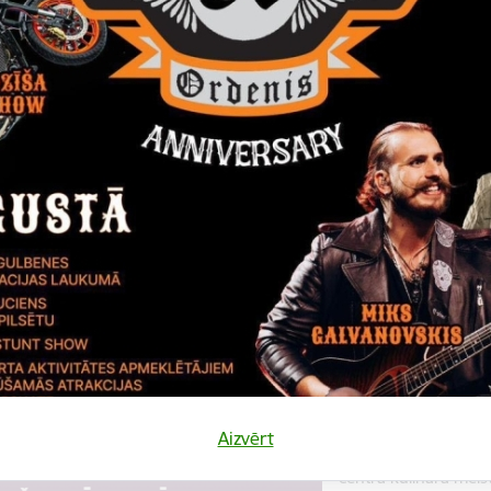
Datums
Laiks
10. augusts, 2022
18.00
Katalonijas bund
La Flama"
10.augustā 18:00 pie
bundzinieku koncerts
Koncerts
Datums
Laiks
12. novembris, 2022
10.00
Kulinārā meista
Aizvērt
12. novembrī 10:00 
centrā kulinārā meis