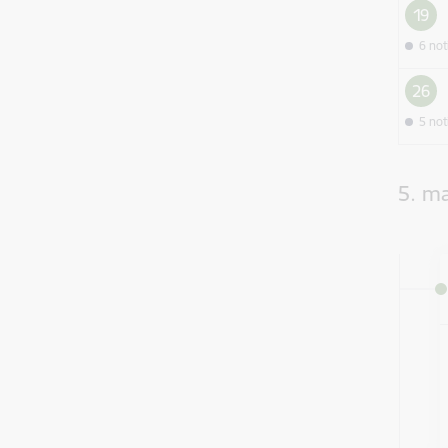
19
6 no
26
5 no
5. ma