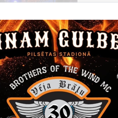
Datums
Laiks
14. janvāris, 2022
16.00
Filma "Janvāris"
Ieeja 5 EUR
Kino
Datums
Laiks
24. marts, 2022
12.00
Gulbenes novada skolēnu Teātra diena
24. martā Gulbenes kultūras centrā Gulbenes novada skolēnu 
Pasākums