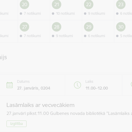
20
21
22
23
tikumi
7 notikumi
10 notikumi
9 notikumi
6 noti
27
28
29
30
tikumi
7 notikumi
9 notikumi
6 notikumi
5 noti
ijs
Datums
Laiks
27. janvāris, 0204
11.00–12.00
Lasāmlaiks ar vecvecākiem
27.janvārī plkst.11.00 Gulbenes novada bibliotēkā "Lasāmlaiks 
Izglītība