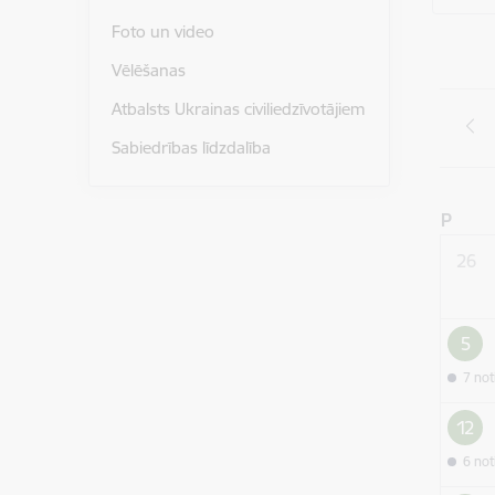
Foto un video
Vēlēšanas
Atbalsts Ukrainas civiliedzīvotājiem
Sabiedrības līdzdalība
P
26
5
7 no
12
6 no