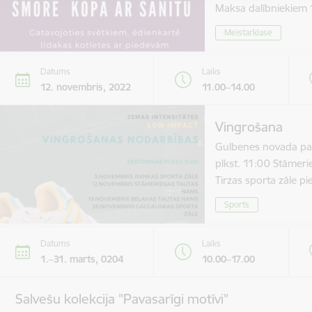
Maksa dalībniekie
Meistarklase
Datums
Laiks
12. novembris, 2022
11.00–14.00
Vingrošana
Gulbenes novada paš
plkst. 11:00 Stāmer
Tirzas sporta zāle 
Sports
Datums
Laiks
1.–31. marts, 0204
10.00–17.00
Salvešu kolekcija "Pavasarīgi motīvi"