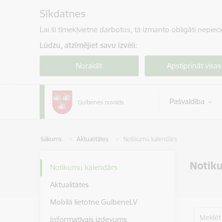
Pāriet uz lapas saturu
Sīkdatnes
Lai šī tīmekļvietne darbotos, tā izmanto obligāti nepiec
Lūdzu, atzīmējiet savu izvēli:
Noraidīt
Apstiprināt visas
Pašvaldība
Sākums
Aktualitātes
Notikumu kalendārs
Notik
Notikumu kalendārs
Aktualitātes
Mobilā lietotne GulbeneLV
Meklēt
Informatīvais izdevums