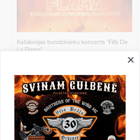
Katalonijas bundzinieku koncerts "Fills De
La Flama"
10.augustā 18:00 pie Stāmerienas pils Katalonijas
bundzinieku koncerts "Fills De La Flama".
Koncerts
Datums
12. novembris, 2022
Laiks
10.00
Atrašanās vieta
Druvienas Latviskās dzīvesziņas centrs