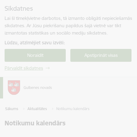
Pāriet uz lapas saturu
Sīkdatnes
Spied
lai meklētu
Enter
Lai šī tīmekļvietne darbotos, tā izmanto obligāti nepieciešamās
sīkdatnes. Ar Jūsu piekrišanu papildus šajā vietnē var tikt
izmantotas statistikas un sociālo mediju sīkdatnes.
Lūdzu, atzīmējiet savu izvēli:
Noraidīt
Apstiprināt visas
Pārvaldīt sīkdatnes
Sākums
Aktualitātes
Notikumu kalendārs
Notikumu kalendārs