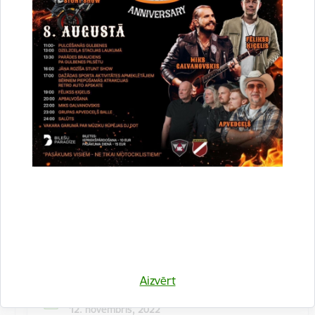
Kulinārā meistarklase "Šmorē ar Sanitu"
12. novembrī 10:00 Druvienas Latviskās dzīvesziņas
centrā kulinārā meistarklase "Šmorē kopā ar Sanitu".
Maksa dalībniekiem 10 EUR…
Meistarklase
Aizvērt
Datums
12. novembris, 2022