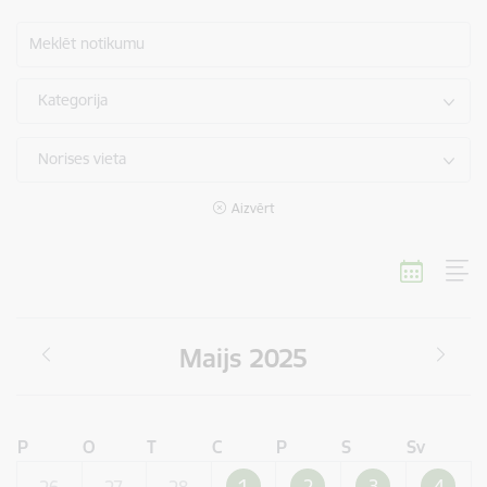
Meklēt notikumu
Kategorija
Norises vieta
Aizvērt
Maijs 2025
P
O
T
C
P
S
Sv
1
2
3
4
26
27
28