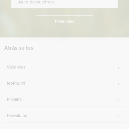
Kājene
Ātrās saites
Vakances
Iepirkumi
Projekti
Pašvaldība