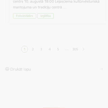
centrs 10. augustā 18:00 Lejasciema kultūrvēsturiskā
mantojuma un tradīciju centrā …
Fotoizstādes
Izglītība
Lapošana
…
1
2
3
4
5
305
Pašreizējā lapa
Lapa
Lapa
Lapa
Lapa
Drukāt lapu