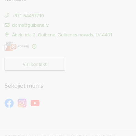
+371 64497710
E-pasts:
dome@gulbene.lv
Ābeļu iela 2, Gulbene, Gulbenes novads, LV-4401
Visi kontakti
Sekojiet mums