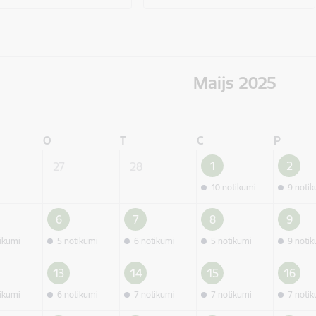
Maijs 2025
O
T
C
P
1
2
27
28
10 notikumi
9 noti
6
7
8
9
tikumi
5 notikumi
6 notikumi
5 notikumi
9 noti
13
14
15
16
tikumi
6 notikumi
7 notikumi
7 notikumi
7 noti