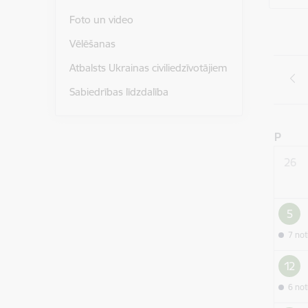
Foto un video
Vēlēšanas
Atbalsts Ukrainas civiliedzīvotājiem
Sabiedrības līdzdalība
P
26
5
7 no
12
6 no