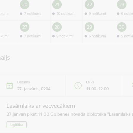
20
21
22
23
tikumi
7 notikumi
10 notikumi
9 notikumi
6 noti
27
28
29
30
tikumi
7 notikumi
9 notikumi
6 notikumi
5 noti
aijs
Datums
Laiks
27. janvāris, 0204
11.00–12.00
Lasāmlaiks ar vecvecākiem
27.janvārī plkst.11.00 Gulbenes novada bibliotēkā "Lasāmlaiks 
Izglītība