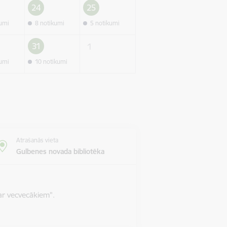
24
25
kumi
8 notikumi
5 notikumi
31
1
kumi
10 notikumi
Atrašanās vieta
Gulbenes novada bibliotēka
ar vecvecākiem".