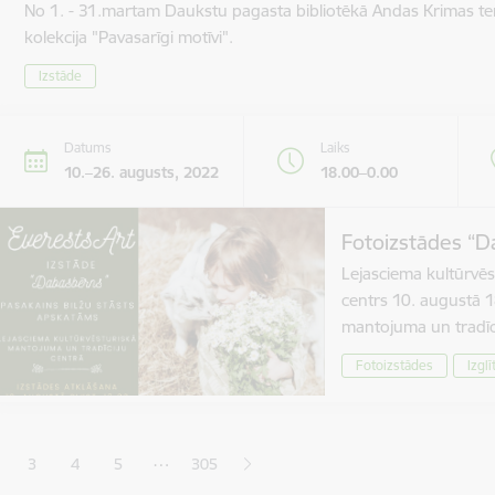
No 1. - 31.martam Daukstu pagasta bibliotēkā Andas Krimas te
kolekcija "Pavasarīgi motīvi".
Izstāde
Datums
Laiks
10.–26. augusts, 2022
18.00–0.00
Fotoizstādes “D
Lejasciema kultūrvēs
centrs 10. augustā 1
mantojuma un tradīc
Fotoizstādes
Izglī
ana
…
3
4
5
305
jā lapa
pa
Lapa
Lapa
Lapa