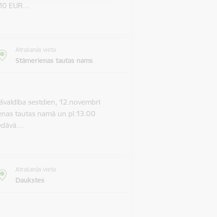
m 10 EUR…
Atrašanās vieta
Stāmerienas tautas nams
valdība sestdien, 12.novembrī
ienas tautas namā un pl.13.00
piedāvā…
Atrašanās vieta
Daukstes