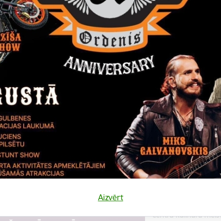
Datums
Laiks
10. augusts, 2022
18.00
Katalonijas bund
La Flama"
10.augustā 18:00 pie
bundzinieku koncerts
Koncerts
Datums
Laiks
12. novembris, 2022
10.00
Kulinārā meista
Aizvērt
12. novembrī 10:00 
centrā kulinārā meis