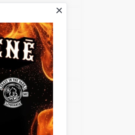
Atrašanās vieta
Gulbenes kultūras centrs
Atrašanās vieta
Gulbenes kultūras centrs
Teātra diena