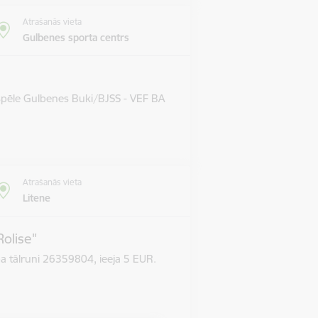
Atrašanās vieta
Gulbenes sporta centrs
 spēle Gulbenes Buki/BJSS - VEF BA
Atrašanās vieta
Litene
Rolise"
pa tālruni 26359804, ieeja 5 EUR.