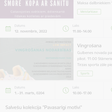
Maksa dalībniekie
Meistarklase
Datums
Laiks
12. novembris, 2022
11.00–14.00
Vingrošana
Gulbenes novada paš
plkst. 11:00 Stāmer
Tirzas sporta zāle 
Sports
Datums
Laiks
1.–31. marts, 0204
10.00–17.00
Salvešu kolekcija "Pavasarīgi motīvi"