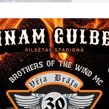
Datums
Laiks
14. janvāris, 2022
16.00
Filma "Janvāris"
Ieeja 5 EUR
Kino
Datums
Laiks
24. marts, 2022
12.00
Gulbenes novada skolēnu Teātra diena
24. martā Gulbenes kultūras centrā Gulbenes novada skolēnu 
Pasākums