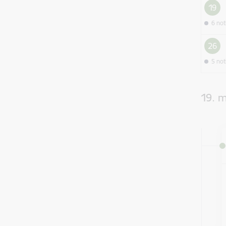
19
6 no
26
5 no
19. m