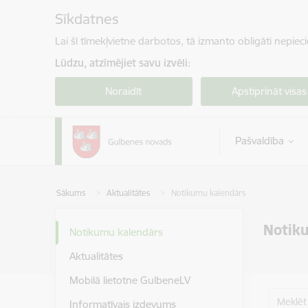
Pāriet uz lapas saturu
Sīkdatnes
Lai šī tīmekļvietne darbotos, tā izmanto obligāti nepiec
Lūdzu, atzīmējiet savu izvēli:
Noraidīt
Apstiprināt visas
Pašvaldība
Sākums
Aktualitātes
Notikumu kalendārs
Notik
Notikumu kalendārs
Aktualitātes
Mobilā lietotne GulbeneLV
Meklēt
Informatīvais izdevums