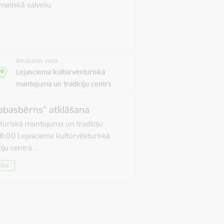
matiskā salvešu
Atrašanās vieta
Lejasciema kultūrvēsturiskā
mantojuma un tradīciju centrs
abasbērns” atklāšana
turiskā mantojuma un tradīciju
8:00 Lejasciema kultūrvēsturiskā
iju centrā …
tība