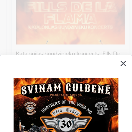
Katalonijas bundzinieku koncerts "Fills De
La Flama"
10.augustā 18:00 pie Stāmerienas pils Katalonijas
bundzinieku koncerts "Fills De La Flama".
Koncerts
Datums
12. novembris, 2022
Laiks
10.00