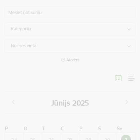
Meklēt notikumu
Kategorija
Norises vieta
Aizvērt
Jūnijs 2025
P
O
T
C
P
S
Sv
1
24
25
26
27
28
29