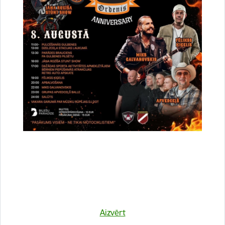
Atrašanās vieta
Druvienas Latviskās dzīvesziņas centrs
Kulinārā meistarklase "Šmorē ar Sanitu"
12. novembrī 10:00 Druvienas Latviskās dzīvesziņas
centrā kulinārā meistarklase "Šmorē kopā ar Sanitu".
Maksa dalībniekiem 10 EUR…
Meistarklase
Aizvērt