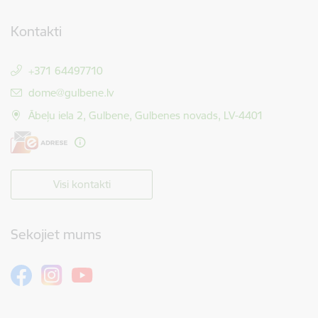
Kontakti
+371 64497710
E-pasts:
dome@gulbene.lv
Ābeļu iela 2, Gulbene, Gulbenes novads, LV-4401
Visi kontakti
Sekojiet mums