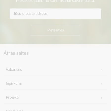
Piesakies jaunumu saņemšanai savā e-pastā.
Kājene
Ātrās saites
Vakances
Iepirkumi
Projekti