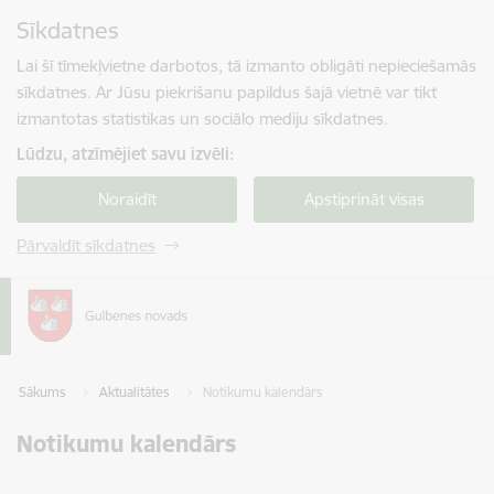
Pāriet uz lapas saturu
Sīkdatnes
Spied
lai meklētu
Enter
Lai šī tīmekļvietne darbotos, tā izmanto obligāti nepieciešamās
sīkdatnes. Ar Jūsu piekrišanu papildus šajā vietnē var tikt
izmantotas statistikas un sociālo mediju sīkdatnes.
Lūdzu, atzīmējiet savu izvēli:
Noraidīt
Apstiprināt visas
Pārvaldīt sīkdatnes
Sākums
Aktualitātes
Notikumu kalendārs
Notikumu kalendārs