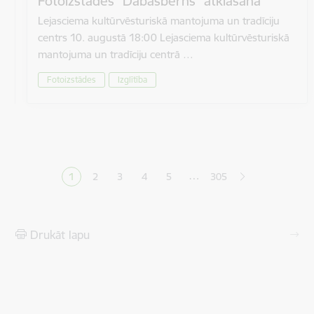
Fotoizstādes “Dabasbērns” atklāšana
Lejasciema kultūrvēsturiskā mantojuma un tradīciju
centrs 10. augustā 18:00 Lejasciema kultūrvēsturiskā
mantojuma un tradīciju centrā …
Fotoizstādes
Izglītība
Lapošana
…
1
2
3
4
5
305
Pašreizējā lapa
Lapa
Lapa
Lapa
Lapa
Drukāt lapu