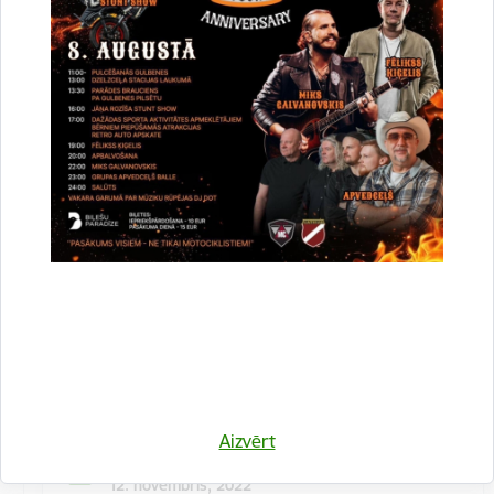
Kulinārā meistarklase "Šmorē ar Sanitu"
12. novembrī 10:00 Druvienas Latviskās dzīvesziņas
centrā kulinārā meistarklase "Šmorē kopā ar Sanitu".
Maksa dalībniekiem 10 EUR…
Meistarklase
Aizvērt
Datums
12. novembris, 2022