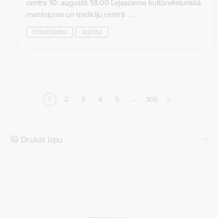
centrs 10. augustā 18:00 Lejasciema kultūrvēsturiskā
mantojuma un tradīciju centrā …
Fotoizstādes
Izglītība
Lapošana
…
1
2
3
4
5
305
Pašreizējā lapa
Lapa
Lapa
Lapa
Lapa
Drukāt lapu