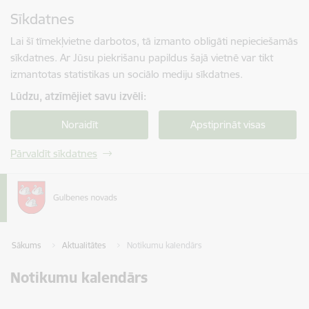
Pāriet uz lapas saturu
Sīkdatnes
Spied
lai meklētu
Enter
Lai šī tīmekļvietne darbotos, tā izmanto obligāti nepieciešamās
sīkdatnes. Ar Jūsu piekrišanu papildus šajā vietnē var tikt
izmantotas statistikas un sociālo mediju sīkdatnes.
Lūdzu, atzīmējiet savu izvēli:
Noraidīt
Apstiprināt visas
Pārvaldīt sīkdatnes
Sākums
Aktualitātes
Notikumu kalendārs
Notikumu kalendārs