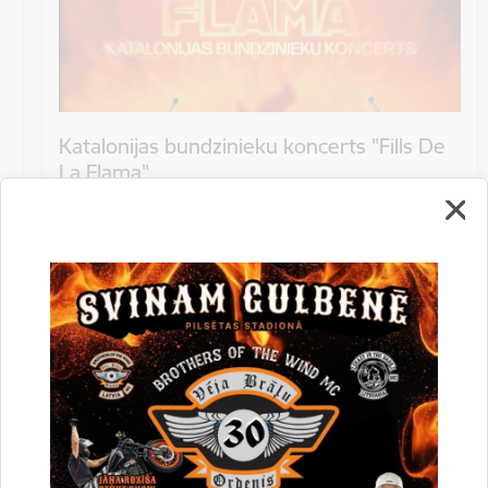
Katalonijas bundzinieku koncerts "Fills De
La Flama"
10.augustā 18:00 pie Stāmerienas pils Katalonijas
bundzinieku koncerts "Fills De La Flama".
Koncerts
Datums
12. novembris, 2022
Laiks
10.00
Atrašanās vieta
Druvienas Latviskās dzīvesziņas centrs