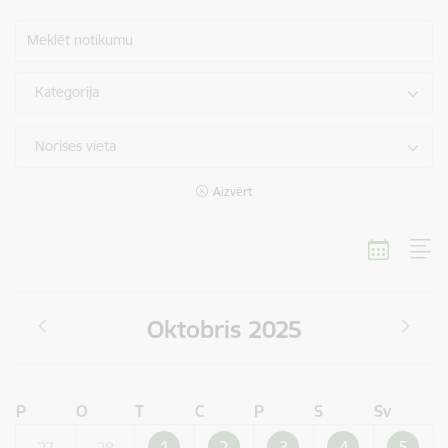
Meklēt notikumu
Kategorija
Norises vieta
Aizvērt
Oktobris 2025
P
O
T
C
P
S
Sv
1
2
3
4
5
27
28