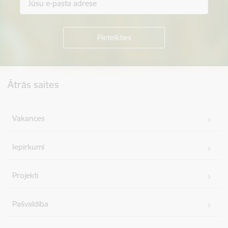
Kājene
Ātrās saites
Vakances
Iepirkumi
Projekti
Pašvaldība