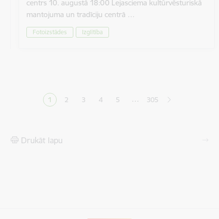
centrs 10. augustā 18:00 Lejasciema kultūrvēsturiskā
mantojuma un tradīciju centrā …
Fotoizstādes
Izglītība
Lapošana
…
1
2
3
4
5
305
Pašreizējā lapa
Lapa
Lapa
Lapa
Lapa
Drukāt lapu