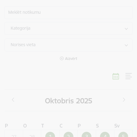
Meklēt notikumu
Kategorija
Norises vieta
Aizvērt
Oktobris 2025
P
O
T
C
P
S
Sv
1
2
3
4
5
27
28