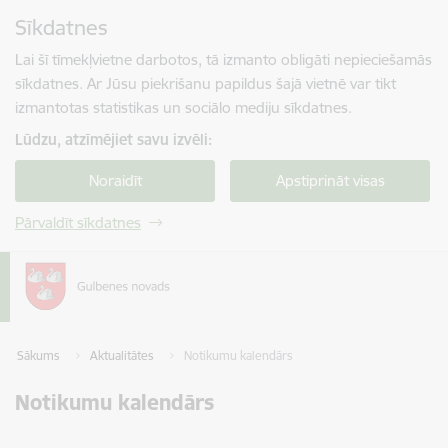
Pāriet uz lapas saturu
Sīkdatnes
Spied
lai meklētu
Enter
Lai šī tīmekļvietne darbotos, tā izmanto obligāti nepieciešamās
sīkdatnes. Ar Jūsu piekrišanu papildus šajā vietnē var tikt
izmantotas statistikas un sociālo mediju sīkdatnes.
Lūdzu, atzīmējiet savu izvēli:
Noraidīt
Apstiprināt visas
Pārvaldīt sīkdatnes
Sākums
Aktualitātes
Notikumu kalendārs
Notikumu kalendārs