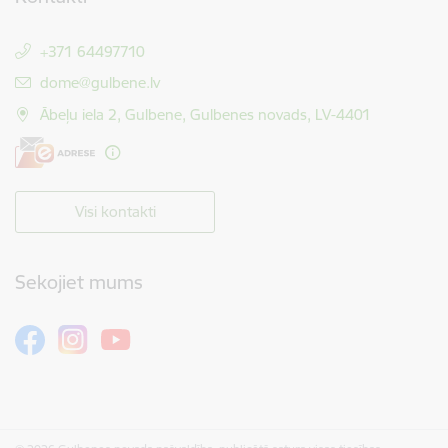
+371 64497710
E-pasts:
dome@gulbene.lv
Ābeļu iela 2, Gulbene, Gulbenes novads, LV-4401
Visi kontakti
Sekojiet mums