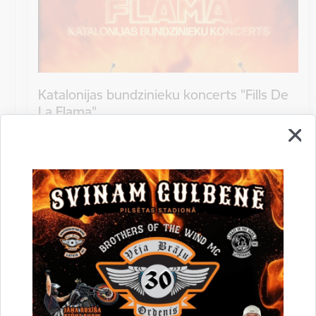
Katalonijas bundzinieku koncerts "Fills De
La Flama"
10.augustā 18:00 pie Stāmerienas pils Katalonijas
bundzinieku koncerts "Fills De La Flama".
Koncerts
Datums
12. novembris, 2022
Laiks
10.00
Atrašanās vieta
Druvienas Latviskās dzīvesziņas centrs