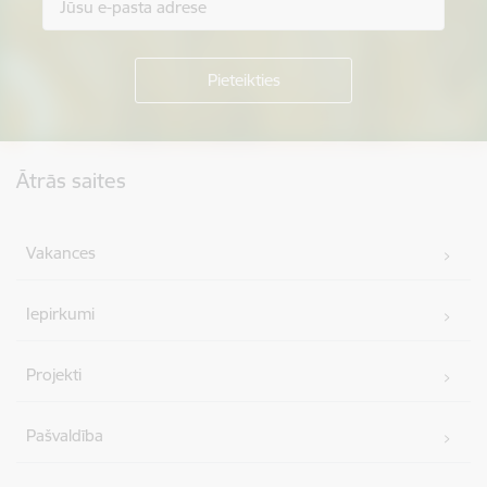
Kājene
Ātrās saites
Vakances
Iepirkumi
Projekti
Pašvaldība