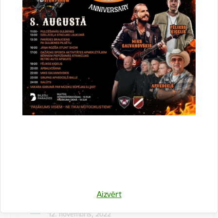
Kulinārā meistarklase "Šmorē ar Sanitu"
12. novembrī 10:00 Druvienas Latviskās dzīvesziņas
centrā kulinārā meistarklase "Šmorē kopā ar Sanitu".
Maksa dalībniekiem 10 EUR…
Meistarklase
Aizvērt
Datums
12. novembris, 2022