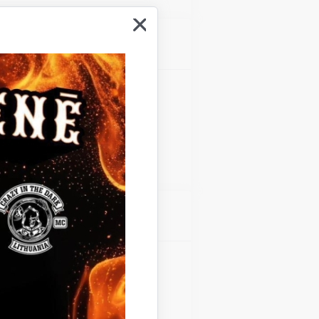
Atrašanās vieta
Gulbenes kultūras centrs
Atrašanās vieta
Gulbenes kultūras centrs
Teātra diena