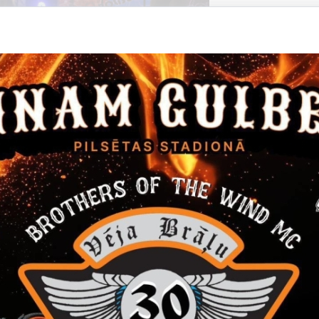
Datums
Laiks
14. janvāris, 2022
16.00
Filma "Janvāris"
Ieeja 5 EUR
Kino
Datums
Laiks
24. marts, 2022
12.00
Gulbenes novada skolēnu Teātra diena
24. martā Gulbenes kultūras centrā Gulbenes novada skolēnu 
Pasākums