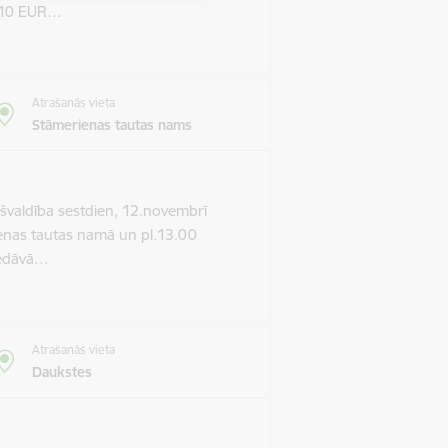
m 10 EUR…
Atrašanās vieta
Stāmerienas tautas nams
valdība sestdien, 12.novembrī
ienas tautas namā un pl.13.00
piedāvā…
Atrašanās vieta
Daukstes