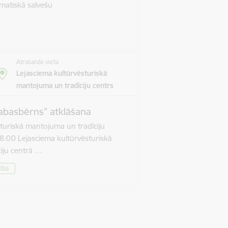
matiskā salvešu
Atrašanās vieta
Lejasciema kultūrvēsturiskā
mantojuma un tradīciju centrs
abasbērns” atklāšana
turiskā mantojuma un tradīciju
8:00 Lejasciema kultūrvēsturiskā
iju centrā …
tība