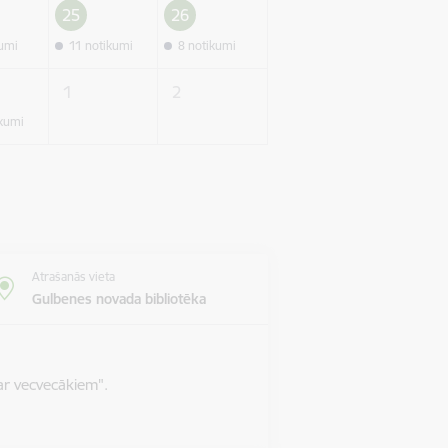
25
26
kumi
11 notikumi
8 notikumi
1
2
ikumi
Atrašanās vieta
Gulbenes novada bibliotēka
ar vecvecākiem".