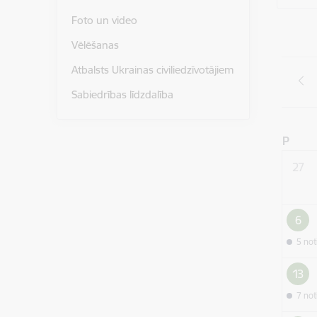
Foto un video
Vēlēšanas
Atbalsts Ukrainas civiliedzīvotājiem
Sabiedrības līdzdalība
P
27
6
5 no
13
7 no