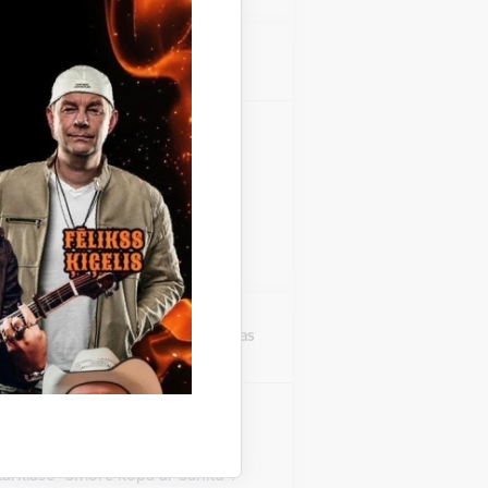
Atrašanās vieta
Stāmerienas pils
zinieku koncerts "Fills De
 Stāmerienas pils Katalonijas
 "Fills De La Flama".
Atrašanās vieta
Druvienas Latviskās dzīvesziņas
centrs
rklase "Šmorē ar Sanitu"
Druvienas Latviskās dzīvesziņas
tarklase "Šmorē kopā ar Sanitu".