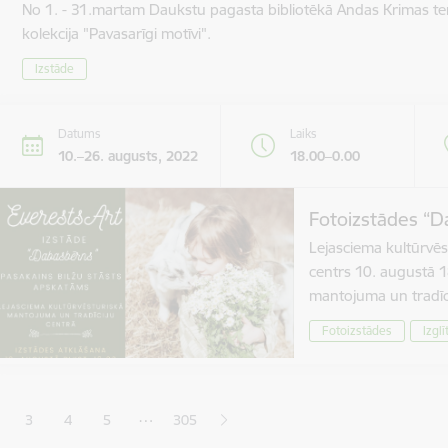
No 1. - 31.martam Daukstu pagasta bibliotēkā Andas Krimas te
kolekcija "Pavasarīgi motīvi".
Izstāde
Datums
Laiks
10.–26. augusts, 2022
18.00–0.00
Fotoizstādes “D
Lejasciema kultūrvēs
centrs 10. augustā 1
mantojuma un tradīc
Fotoizstādes
Izglī
ana
…
3
4
5
305
jā lapa
pa
Lapa
Lapa
Lapa