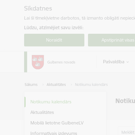
Pāriet uz lapas saturu
Sīkdatnes
Lai šī tīmekļvietne darbotos, tā izmanto obligāti nepiec
Lūdzu, atzīmējiet savu izvēli:
Noraidīt
Apstiprināt visas
Pašvaldība
Sākums
Aktualitātes
Notikumu kalendārs
Notik
Notikumu kalendārs
Aktualitātes
Mobilā lietotne GulbeneLV
Meklēt
Informatīvais izdevums