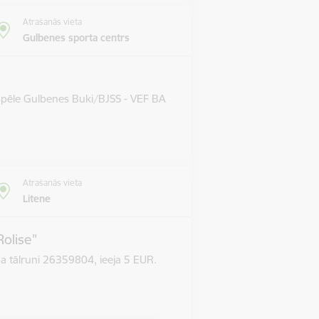
Atrašanās vieta
Gulbenes sporta centrs
 spēle Gulbenes Buki/BJSS - VEF BA
Atrašanās vieta
Litene
Rolise"
pa tālruni 26359804, ieeja 5 EUR.