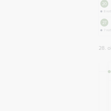
20
8 no
27
7 no
28. o