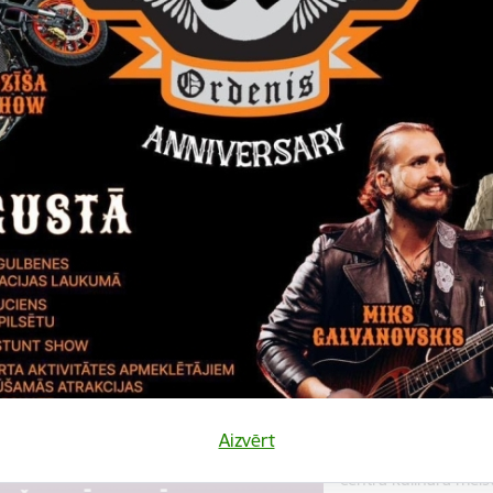
Datums
Laiks
10. augusts, 2022
18.00
Katalonijas bund
La Flama"
10.augustā 18:00 pie
bundzinieku koncerts
Koncerts
Datums
Laiks
12. novembris, 2022
10.00
Kulinārā meista
Aizvērt
12. novembrī 10:00 
centrā kulinārā meis