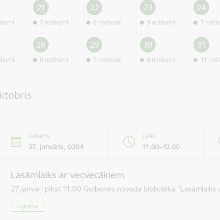
21
22
23
24
tikumi
7 notikumi
8 notikumi
9 notikumi
7 noti
28
29
30
31
tikumi
8 notikumi
7 notikumi
8 notikumi
11 not
ktobris
Datums
Laiks
27. janvāris, 0204
11.00–12.00
Lasāmlaiks ar vecvecākiem
27.janvārī plkst.11.00 Gulbenes novada bibliotēkā "Lasāmlaiks 
Izglītība