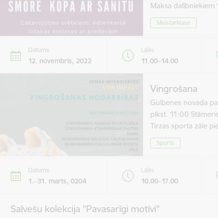
Maksa dalībniekie
Meistarklase
Datums
Laiks
12. novembris, 2022
11.00–14.00
Vingrošana
Gulbenes novada paš
plkst. 11:00 Stāmer
Tirzas sporta zāle 
Sports
Datums
Laiks
1.–31. marts, 0204
10.00–17.00
Salvešu kolekcija "Pavasarīgi motīvi"