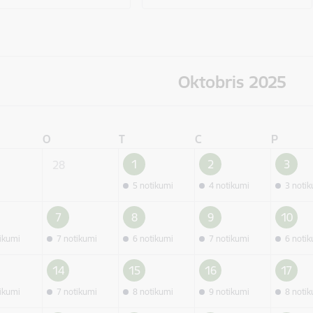
Oktobris 2025
O
T
C
P
1
2
3
28
5 notikumi
4 notikumi
3 noti
7
8
9
10
tikumi
7 notikumi
6 notikumi
7 notikumi
6 noti
14
15
16
17
tikumi
7 notikumi
8 notikumi
9 notikumi
8 noti