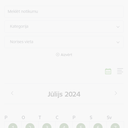
Meklēt notikumu
Kategorija
Norises vieta
Aizvērt
Jūlijs 2024
P
O
T
C
P
S
Sv
1
2
3
4
5
6
7