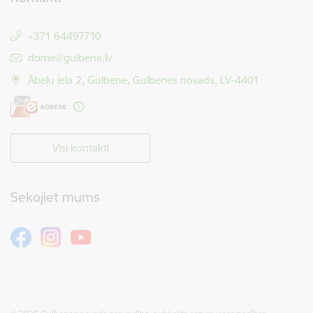
+371 64497710
E-pasts:
dome@gulbene.lv
Ābeļu iela 2, Gulbene, Gulbenes novads, LV-4401
Visi kontakti
Sekojiet mums