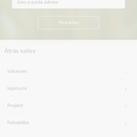
Kājene
Ātrās saites
Vakances
Iepirkumi
Projekti
Pašvaldība