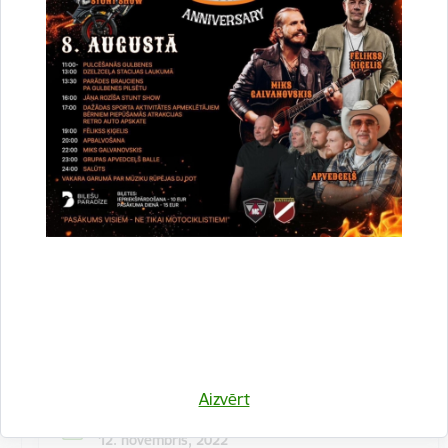
Kulinārā meistarklase "Šmorē ar Sanitu"
12. novembrī 10:00 Druvienas Latviskās dzīvesziņas
centrā kulinārā meistarklase "Šmorē kopā ar Sanitu".
Maksa dalībniekiem 10 EUR…
Meistarklase
Aizvērt
Datums
12. novembris, 2022