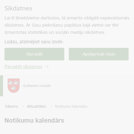
Pāriet uz lapas saturu
Sīkdatnes
Spied
lai meklētu
Enter
Lai šī tīmekļvietne darbotos, tā izmanto obligāti nepieciešamās
sīkdatnes. Ar Jūsu piekrišanu papildus šajā vietnē var tikt
izmantotas statistikas un sociālo mediju sīkdatnes.
Lūdzu, atzīmējiet savu izvēli:
Noraidīt
Apstiprināt visas
Pārvaldīt sīkdatnes
Sākums
Aktualitātes
Notikumu kalendārs
Notikumu kalendārs