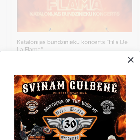
Katalonijas bundzinieku koncerts "Fills De
La Flama"
10.augustā 18:00 pie Stāmerienas pils Katalonijas
bundzinieku koncerts "Fills De La Flama".
Koncerts
Datums
12. novembris, 2022
Laiks
10.00
Atrašanās vieta
Druvienas Latviskās dzīvesziņas centrs