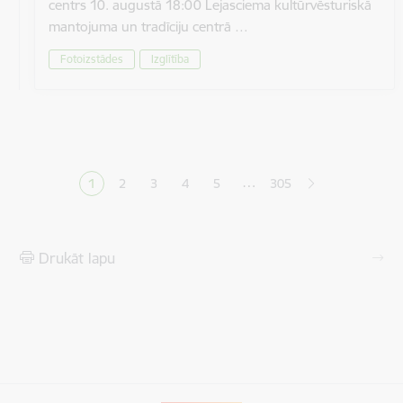
centrs 10. augustā 18:00 Lejasciema kultūrvēsturiskā
mantojuma un tradīciju centrā …
Fotoizstādes
Izglītība
Lapošana
…
1
2
3
4
5
305
Pašreizējā lapa
Lapa
Lapa
Lapa
Lapa
Drukāt lapu