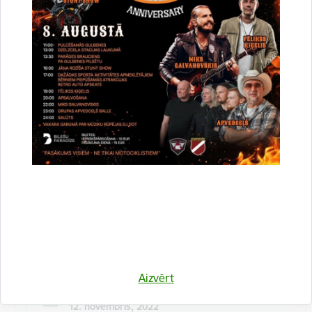
Kulinārā meistarklase "Šmorē ar Sanitu"
12. novembrī 10:00 Druvienas Latviskās dzīvesziņas
centrā kulinārā meistarklase "Šmorē kopā ar Sanitu".
Maksa dalībniekiem 10 EUR…
Meistarklase
Aizvērt
Datums
12. novembris, 2022