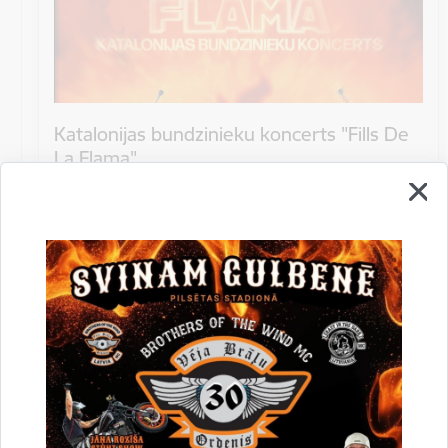
Katalonijas bundzinieku koncerts "Fills De
La Flama"
10.augustā 18:00 pie Stāmerienas pils Katalonijas
bundzinieku koncerts "Fills De La Flama".
Koncerts
Datums
12. novembris, 2022
Laiks
10.00
Atrašanās vieta
Druvienas Latviskās dzīvesziņas centrs