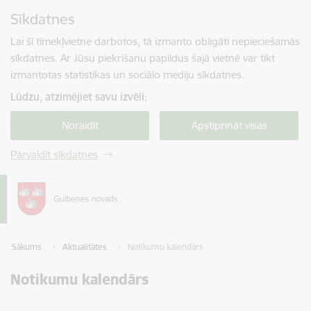
Pāriet uz lapas saturu
Sīkdatnes
Spied
lai meklētu
Enter
Lai šī tīmekļvietne darbotos, tā izmanto obligāti nepieciešamās
sīkdatnes. Ar Jūsu piekrišanu papildus šajā vietnē var tikt
izmantotas statistikas un sociālo mediju sīkdatnes.
Lūdzu, atzīmējiet savu izvēli:
Noraidīt
Apstiprināt visas
Pārvaldīt sīkdatnes
Sākums
Aktualitātes
Notikumu kalendārs
Notikumu kalendārs