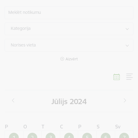
Meklēt notikumu
Kategorija
Norises vieta
Aizvērt
Jūlijs 2024
P
O
T
C
P
S
Sv
1
2
3
4
5
6
7