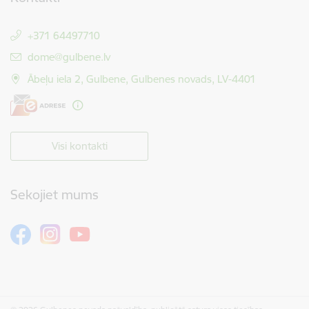
+371 64497710
E-pasts:
dome@gulbene.lv
Ābeļu iela 2, Gulbene, Gulbenes novads, LV-4401
Visi kontakti
Sekojiet mums