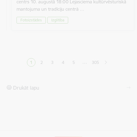
centrs 10. augustā 18:00 Lejasciema kultūrvēsturiskā
mantojuma un tradīciju centrā …
Fotoizstādes
Izglītība
Lapošana
…
1
2
3
4
5
305
Pašreizējā lapa
Lapa
Lapa
Lapa
Lapa
Drukāt lapu