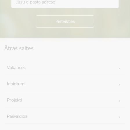
Kājene
Ātrās saites
Vakances
Iepirkumi
Projekti
Pašvaldība