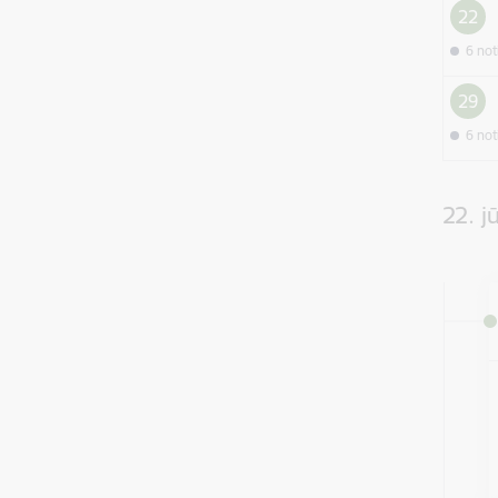
22
6 no
29
6 no
22. jū