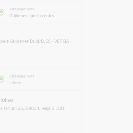
Atrašanās vieta
Gulbenes sporta centrs
 spēle Gulbenes Buki/BJSS - VEF BA
Atrašanās vieta
Litene
Rolise"
pa tālruni 26359804, ieeja 5 EUR.