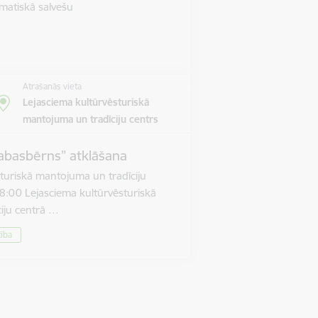
matiskā salvešu
Atrašanās vieta
Lejasciema kultūrvēsturiskā
mantojuma un tradīciju centrs
abasbērns” atklāšana
turiskā mantojuma un tradīciju
8:00 Lejasciema kultūrvēsturiskā
iju centrā …
tība