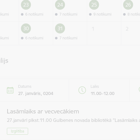
23
24
25
26
tikumi
6 notikumi
7 notikumi
9 notikumi
8 noti
30
31
1
2
tikumi
6 notikumi
7 notikumi
lijs
Datums
Laiks
27. janvāris, 0204
11.00–12.00
Lasāmlaiks ar vecvecākiem
27.janvārī plkst.11.00 Gulbenes novada bibliotēkā "Lasāmlaiks 
Izglītība