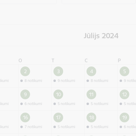
Jūlijs 2024
O
T
C
P
2
3
4
5
tikumi
8 notikumi
9 notikumi
8 notikumi
9 noti
9
10
11
12
tikumi
6 notikumi
5 notikumi
5 notikumi
5 noti
16
17
18
19
tikumi
7 notikumi
5 notikumi
5 notikumi
6 noti