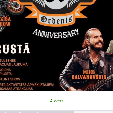
Datums
Laiks
10. augusts, 2022
18.00
Katalonijas bund
La Flama"
10.augustā 18:00 pie
bundzinieku koncerts
Koncerts
Datums
Laiks
12. novembris, 2022
10.00
Kulinārā meista
Aizvērt
12. novembrī 10:00 
centrā kulinārā meis