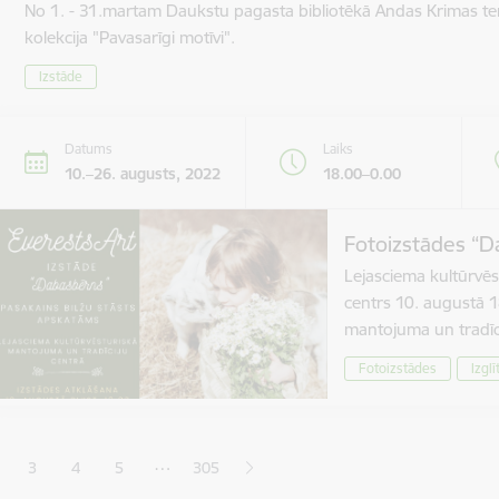
No 1. - 31.martam Daukstu pagasta bibliotēkā Andas Krimas te
kolekcija "Pavasarīgi motīvi".
Izstāde
Datums
Laiks
10.–26. augusts, 2022
18.00–0.00
Fotoizstādes “D
Lejasciema kultūrvēs
centrs 10. augustā 1
mantojuma un tradīc
Fotoizstādes
Izglī
ana
…
3
4
5
305
jā lapa
pa
Lapa
Lapa
Lapa