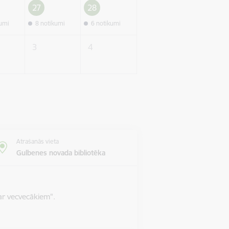
27
28
kumi
8 notikumi
6 notikumi
3
4
Atrašanās vieta
Gulbenes novada bibliotēka
ar vecvecākiem".