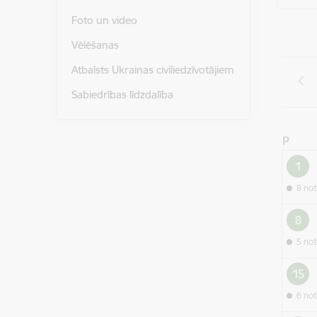
Foto un video
Vēlēšanas
Atbalsts Ukrainas civiliedzīvotājiem
Sabiedrības līdzdalība
P
1
8 no
8
5 no
15
6 no