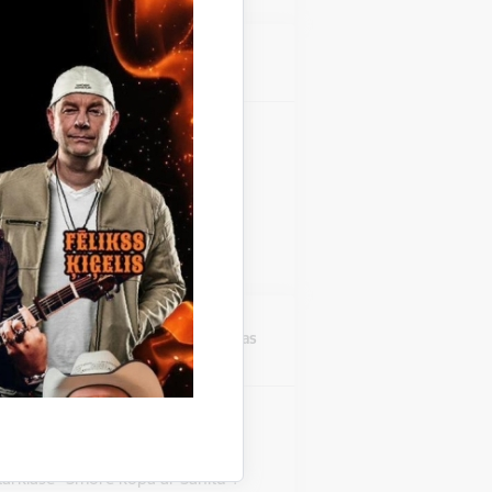
Atrašanās vieta
Stāmerienas pils
zinieku koncerts "Fills De
 Stāmerienas pils Katalonijas
 "Fills De La Flama".
Atrašanās vieta
Druvienas Latviskās dzīvesziņas
centrs
rklase "Šmorē ar Sanitu"
Druvienas Latviskās dzīvesziņas
tarklase "Šmorē kopā ar Sanitu".