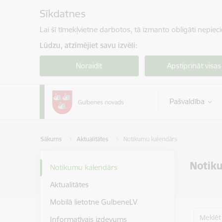
Pāriet uz lapas saturu
Sīkdatnes
Lai šī tīmekļvietne darbotos, tā izmanto obligāti nepiec
Lūdzu, atzīmējiet savu izvēli:
Noraidīt
Apstiprināt visas
Pašvaldība
Sākums
Aktualitātes
Notikumu kalendārs
Notik
Notikumu kalendārs
Aktualitātes
Mobilā lietotne GulbeneLV
Meklēt
Informatīvais izdevums