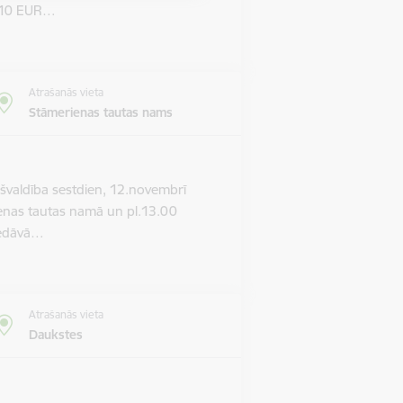
m 10 EUR…
Atrašanās vieta
Stāmerienas tautas nams
valdība sestdien, 12.novembrī
ienas tautas namā un pl.13.00
piedāvā…
Atrašanās vieta
Daukstes