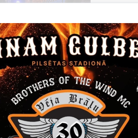
Datums
Laiks
14. janvāris, 2022
16.00
Filma "Janvāris"
Ieeja 5 EUR
Kino
Datums
Laiks
24. marts, 2022
12.00
Gulbenes novada skolēnu Teātra diena
24. martā Gulbenes kultūras centrā Gulbenes novada skolēnu 
Pasākums