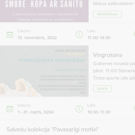
Maksa dalībniekie
Meistarklase
Datums
Laiks
12. novembris, 2022
11.00–14.00
Vingrošana
Gulbenes novada paš
plkst. 11:00 Stāmer
Tirzas sporta zāle 
Sports
Datums
Laiks
1.–31. marts, 0204
10.00–17.00
Salvešu kolekcija "Pavasarīgi motīvi"