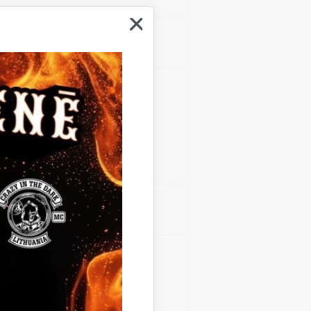
Atrašanās vieta
Gulbenes kultūras centrs
Atrašanās vieta
Gulbenes kultūras centrs
Teātra diena