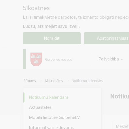
Pāriet uz lapas saturu
Sīkdatnes
Lai šī tīmekļvietne darbotos, tā izmanto obligāti nepiec
Lūdzu, atzīmējiet savu izvēli:
Noraidīt
Apstiprināt visas
Pašvaldība
Sākums
Aktualitātes
Notikumu kalendārs
Notik
Notikumu kalendārs
Aktualitātes
Mobilā lietotne GulbeneLV
Meklēt
Informatīvais izdevums