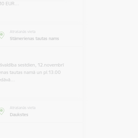
m 10 EUR…
Atrašanās vieta
Stāmerienas tautas nams
valdība sestdien, 12.novembrī
ienas tautas namā un pl.13.00
piedāvā…
Atrašanās vieta
Daukstes