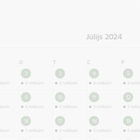
Jūlijs 2024
O
T
C
P
2
3
4
5
tikumi
8 notikumi
9 notikumi
8 notikumi
9 noti
9
10
11
12
tikumi
6 notikumi
5 notikumi
5 notikumi
5 noti
16
17
18
19
tikumi
7 notikumi
5 notikumi
5 notikumi
6 noti