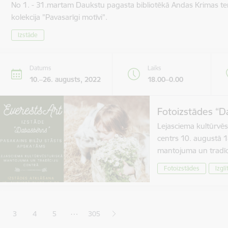
No 1. - 31.martam Daukstu pagasta bibliotēkā Andas Krimas te
kolekcija "Pavasarīgi motīvi".
Izstāde
Datums
Laiks
10.–26. augusts, 2022
18.00–0.00
Fotoizstādes “D
Lejasciema kultūrvēs
centrs 10. augustā 1
mantojuma un tradīc
Fotoizstādes
Izglī
ana
…
3
4
5
305
jā lapa
pa
Lapa
Lapa
Lapa