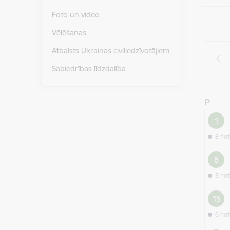
Foto un video
Vēlēšanas
Atbalsts Ukrainas civiliedzīvotājiem
Sabiedrības līdzdalība
P
1
8 no
8
5 no
15
6 no