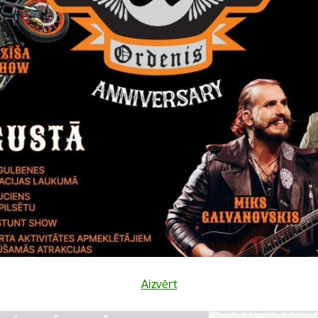
Datums
Laiks
10. augusts, 2022
18.00
Katalonijas bund
La Flama"
10.augustā 18:00 pie
bundzinieku koncerts
Koncerts
Datums
Laiks
12. novembris, 2022
10.00
Kulinārā meista
Aizvērt
12. novembrī 10:00 
centrā kulinārā meis