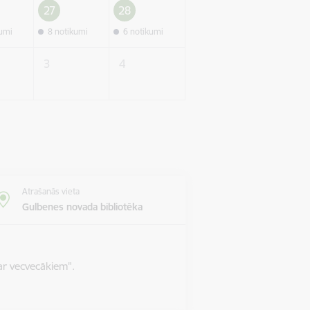
27
28
kumi
8 notikumi
6 notikumi
3
4
Atrašanās vieta
Gulbenes novada bibliotēka
ar vecvecākiem".