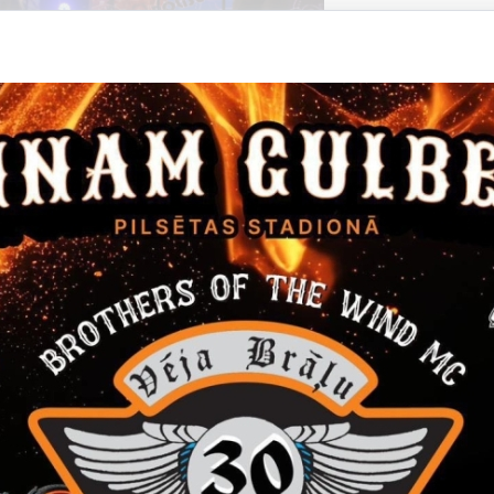
Datums
Laiks
14. janvāris, 2022
16.00
Filma "Janvāris"
Ieeja 5 EUR
Kino
Datums
Laiks
24. marts, 2022
12.00
Gulbenes novada skolēnu Teātra diena
24. martā Gulbenes kultūras centrā Gulbenes novada skolēnu 
Pasākums