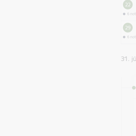
22
6 no
29
6 no
31. jū