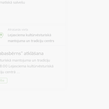
matiskā salvešu
Atrašanās vieta
Lejasciema kultūrvēsturiskā
mantojuma un tradīciju centrs
abasbērns” atklāšana
turiskā mantojuma un tradīciju
8:00 Lejasciema kultūrvēsturiskā
iju centrā …
tība