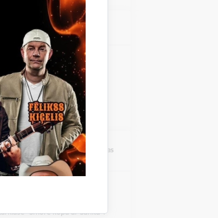
Atrašanās vieta
Stāmerienas pils
zinieku koncerts "Fills De
 Stāmerienas pils Katalonijas
 "Fills De La Flama".
Atrašanās vieta
Druvienas Latviskās dzīvesziņas
centrs
rklase "Šmorē ar Sanitu"
Druvienas Latviskās dzīvesziņas
tarklase "Šmorē kopā ar Sanitu".