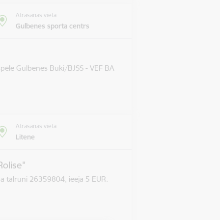
Atrašanās vieta
Gulbenes sporta centrs
 spēle Gulbenes Buki/BJSS - VEF BA
Atrašanās vieta
Litene
Rolise"
pa tālruni 26359804, ieeja 5 EUR.