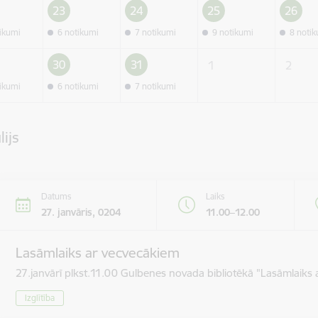
23
24
25
26
tikumi
6 notikumi
7 notikumi
9 notikumi
8 noti
30
31
1
2
tikumi
6 notikumi
7 notikumi
lijs
Datums
Laiks
27. janvāris, 0204
11.00–12.00
Lasāmlaiks ar vecvecākiem
27.janvārī plkst.11.00 Gulbenes novada bibliotēkā "Lasāmlaiks 
Izglītība