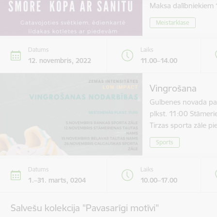
Maksa dalībniekie
Meistarklase
Datums
Laiks
12. novembris, 2022
11.00–14.00
Vingrošana
Gulbenes novada paš
plkst. 11:00 Stāmer
Tirzas sporta zāle 
Sports
Datums
Laiks
1.–31. marts, 0204
10.00–17.00
Salvešu kolekcija "Pavasarīgi motīvi"