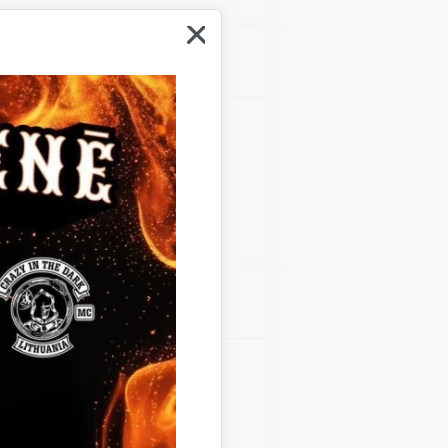
Atrašanās vieta
Gulbenes kultūras centrs
Atrašanās vieta
Gulbenes kultūras centrs
Teātra diena