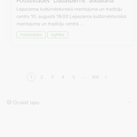
Fotoizstādes “Dabasbērns” atklāšana
Lejasciema kultūrvēsturiskā mantojuma un tradīciju
centrs 10. augustā 18:00 Lejasciema kultūrvēsturiskā
mantojuma un tradīciju centrā …
Fotoizstādes
Izglītība
Lapošana
…
1
2
3
4
5
305
Pašreizējā lapa
Lapa
Lapa
Lapa
Lapa
Drukāt lapu