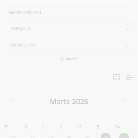
Meklēt notikumu
Kategorija
Norises vieta
Aizvērt
Marts 2025
P
O
T
C
P
S
Sv
1
2
22
23
24
25
26