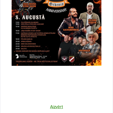
Atrašanās vieta
Druvienas Latviskās dzīvesziņas centrs
Kulinārā meistarklase "Šmorē ar Sanitu"
12. novembrī 10:00 Druvienas Latviskās dzīvesziņas
centrā kulinārā meistarklase "Šmorē kopā ar Sanitu".
Maksa dalībniekiem 10 EUR…
Meistarklase
Aizvērt