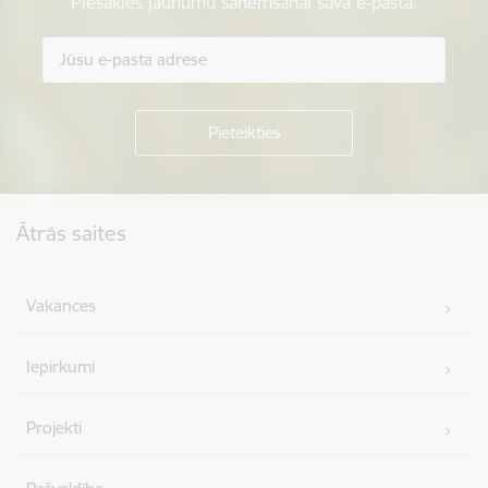
Piesakies jaunumu saņemšanai savā e-pastā.
Kājene
Ātrās saites
Vakances
Iepirkumi
Projekti