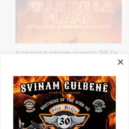
Katalonijas bundzinieku koncerts "Fills De
La Flama"
10.augustā 18:00 pie Stāmerienas pils Katalonijas
bundzinieku koncerts "Fills De La Flama".
Koncerts
Datums
12. novembris, 2022
Laiks
10.00