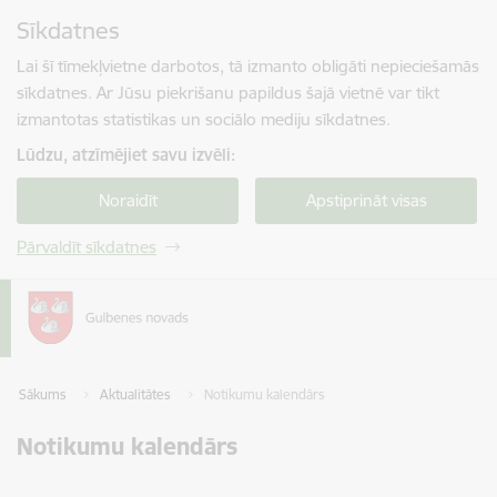
Pāriet uz lapas saturu
Sīkdatnes
Spied
lai meklētu
Enter
Lai šī tīmekļvietne darbotos, tā izmanto obligāti nepieciešamās
sīkdatnes. Ar Jūsu piekrišanu papildus šajā vietnē var tikt
izmantotas statistikas un sociālo mediju sīkdatnes.
Lūdzu, atzīmējiet savu izvēli:
Noraidīt
Apstiprināt visas
Pārvaldīt sīkdatnes
Sākums
Aktualitātes
Notikumu kalendārs
Notikumu kalendārs