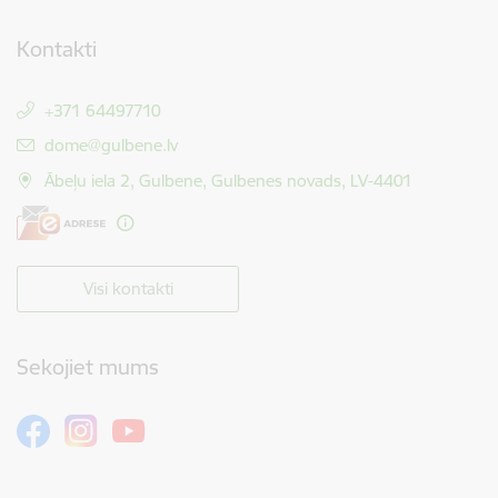
Kontakti
+371 64497710
E-pasts:
dome@gulbene.lv
Ābeļu iela 2, Gulbene, Gulbenes novads, LV-4401
Visi kontakti
Sekojiet mums