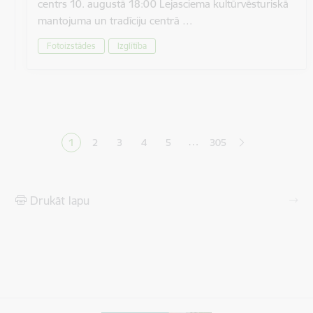
centrs 10. augustā 18:00 Lejasciema kultūrvēsturiskā
mantojuma un tradīciju centrā …
Fotoizstādes
Izglītība
Lapošana
…
1
2
3
4
5
305
Pašreizējā lapa
Lapa
Lapa
Lapa
Lapa
Drukāt lapu