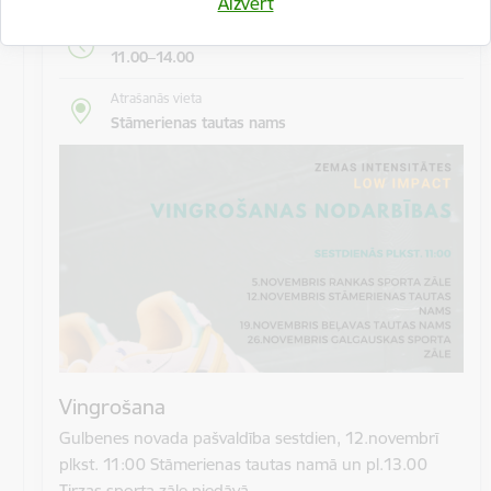
Aizvērt
Laiks
11.00–14.00
Atrašanās vieta
Stāmerienas tautas nams
Vingrošana
Gulbenes novada pašvaldība sestdien, 12.novembrī
plkst. 11:00 Stāmerienas tautas namā un pl.13.00
Tirzas sporta zāle piedāvā…