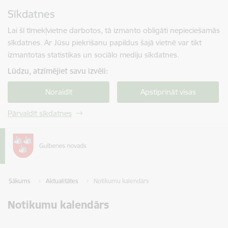
Pāriet uz lapas saturu
Sīkdatnes
Spied
lai meklētu
Enter
Lai šī tīmekļvietne darbotos, tā izmanto obligāti nepieciešamās
sīkdatnes. Ar Jūsu piekrišanu papildus šajā vietnē var tikt
izmantotas statistikas un sociālo mediju sīkdatnes.
Lūdzu, atzīmējiet savu izvēli:
Noraidīt
Apstiprināt visas
Pārvaldīt sīkdatnes
Sākums
Aktualitātes
Notikumu kalendārs
Notikumu kalendārs