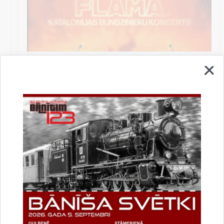
Katalonijas bundzinieku koncerts "Fills De
La Flama"
10.augustā 18:00 pie Stāmerienas pils Katalonijas
bundzinieku koncerts "Fills De La Flama".
Koncerts
Datums
12. novembris, 2022
Laiks
10.00
Atrašanās vieta
Druvienas Latviskās dzīvesziņas centrs