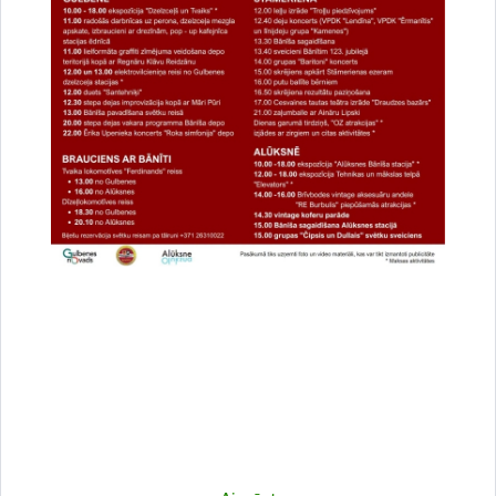
Kulinārā meistarklase "Šmorē ar Sanitu"
12. novembrī 10:00 Druvienas Latviskās dzīvesziņas
centrā kulinārā meistarklase "Šmorē kopā ar Sanitu".
Maksa dalībniekiem 10 EUR…
Meistarklase
Datums
12. novembris, 2022