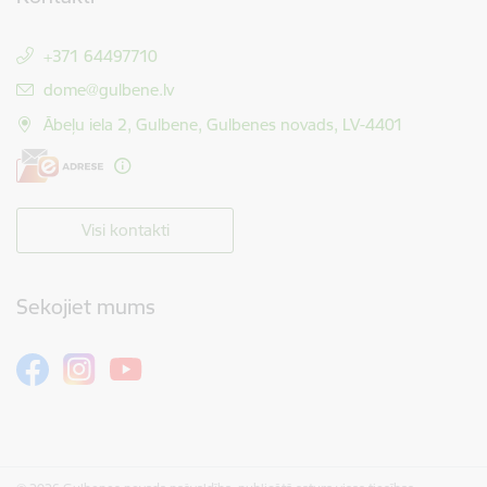
+371 64497710
E-pasts:
dome@gulbene.lv
Ābeļu iela 2, Gulbene, Gulbenes novads, LV-4401
Visi kontakti
Sekojiet mums