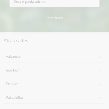
Kājene
Ātrās saites
Vakances
Iepirkumi
Projekti
Pašvaldība