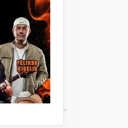
Teātra diena
Atrašanās vieta
Stāmerienas pils
zinieku koncerts "Fills De
 Stāmerienas pils Katalonijas
 "Fills De La Flama".
Atrašanās vieta
Druvienas Latviskās dzīvesziņas
centrs