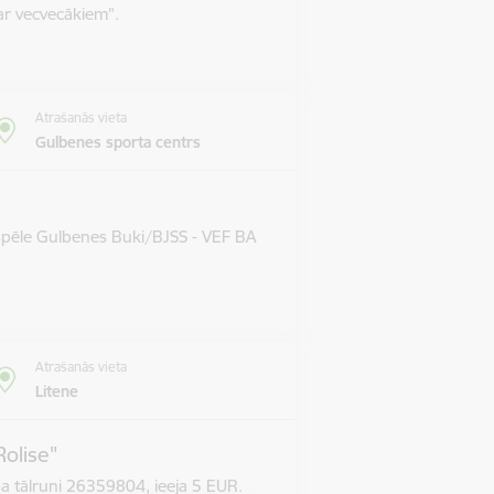
ar vecvecākiem".
Atrašanās vieta
Gulbenes sporta centrs
 spēle Gulbenes Buki/BJSS - VEF BA
Atrašanās vieta
Litene
Rolise"
pa tālruni 26359804, ieeja 5 EUR.