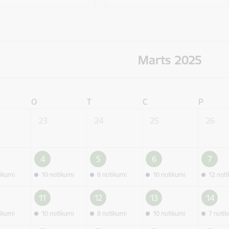
Marts 2025
O
T
C
P
23
24
25
26
4
5
6
7
tikumi
10 notikumi
8 notikumi
10 notikumi
12 not
11
12
13
14
tikumi
10 notikumi
8 notikumi
10 notikumi
7 noti