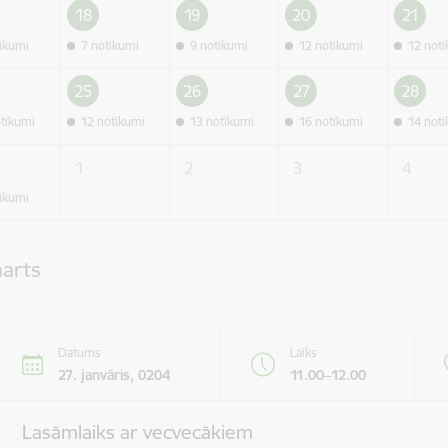
18
19
20
21
tikumi
7 notikumi
9 notikumi
12 notikumi
12 not
25
26
27
28
otikumi
12 notikumi
13 notikumi
16 notikumi
14 not
1
2
3
4
tikumi
marts
Datums
Laiks
27. janvāris, 0204
11.00–12.00
Lasāmlaiks ar vecvecākiem