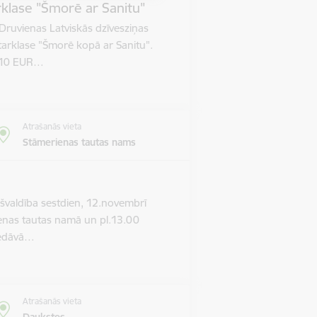
rklase "Šmorē ar Sanitu"
Druvienas Latviskās dzīvesziņas
tarklase "Šmorē kopā ar Sanitu".
m 10 EUR…
Atrašanās vieta
Stāmerienas tautas nams
valdība sestdien, 12.novembrī
ienas tautas namā un pl.13.00
piedāvā…
Atrašanās vieta
Daukstes