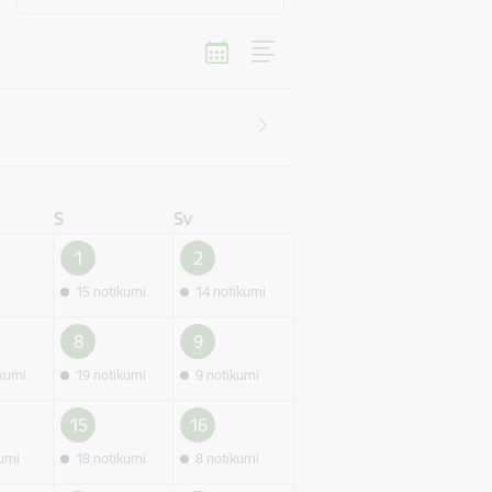
S
Sv
1
2
15 notikumi
14 notikumi
8
9
ikumi
19 notikumi
9 notikumi
15
16
kumi
18 notikumi
8 notikumi