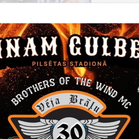
Balle
Datums
Laiks
14. janvāris, 2022
16.00
Filma "Janvāris"
Ieeja 5 EUR
Kino
Datums
Laiks
24. marts, 2022
12.00
Gulbenes novada skolēnu Teātra diena