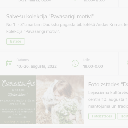
Salvešu kolekcija "Pavasarīgi motīvi"
No 1. - 31.martam Daukstu pagasta bibliotēkā Andas Krimas te
kolekcija "Pavasarīgi motīvi".
Izstāde
Datums
Laiks
10.–26. augusts, 2022
18.00–0.00
Fotoizstādes “D
Lejasciema kultūrvēs
centrs 10. augustā 1
mantojuma un tradīc
Fotoizstādes
Izglī