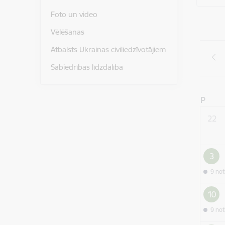
Foto un video
Vēlēšanas
Atbalsts Ukrainas civiliedzīvotājiem
Sabiedrības līdzdalība
P
22
3
9 no
10
9 no