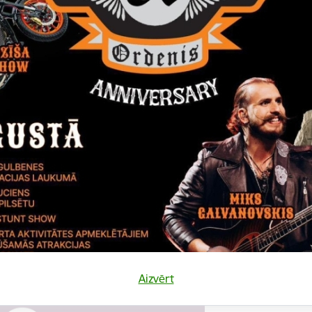
24. martā Gulbenes kultūras centrā Gulbenes novada skolēnu 
Pasākums
Datums
Laiks
10. augusts, 2022
18.00
Katalonijas bund
La Flama"
10.augustā 18:00 pie
bundzinieku koncerts
Koncerts
Datums
Laiks
12. novembris, 2022
10.00
Aizvērt