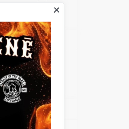
Atrašanās vieta
Gulbenes kultūras centrs
Atrašanās vieta
Gulbenes kultūras centrs