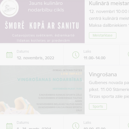
Kulinārā meista
12. novembrī 10:00 
centrā kulinārā meis
Maksa dalībniekie
Meistarklase
Datums
Laiks
12. novembris, 2022
11.00–14.00
Vingrošana
Gulbenes novada paš
plkst. 11:00 Stāmer
Tirzas sporta zāle 
Sports
Datums
Laiks
1.–31. marts, 0204
10.00–17.00