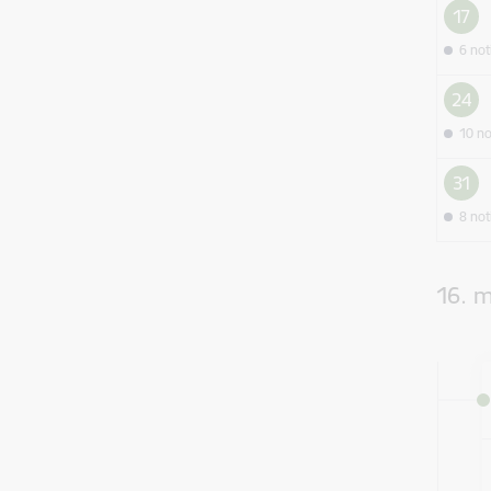
17
6 no
24
10 n
31
8 no
16. 