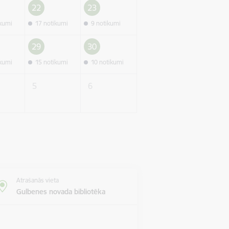
22
23
ikumi
17 notikumi
9 notikumi
29
30
ikumi
15 notikumi
10 notikumi
5
6
Atrašanās vieta
Gulbenes novada bibliotēka