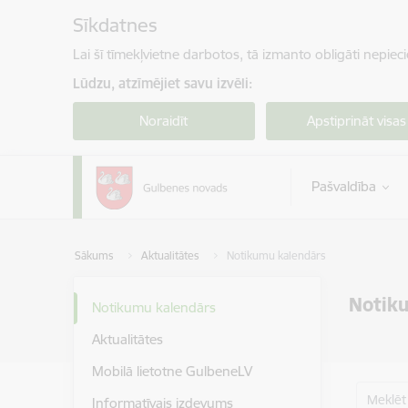
Pāriet uz lapas saturu
Sīkdatnes
Lai šī tīmekļvietne darbotos, tā izmanto obligāti nepiec
Lūdzu, atzīmējiet savu izvēli:
Noraidīt
Apstiprināt visas
Pašvaldība
Sākums
Aktualitātes
Notikumu kalendārs
Notik
Notikumu kalendārs
Aktualitātes
Mobilā lietotne GulbeneLV
Meklēt
Informatīvais izdevums