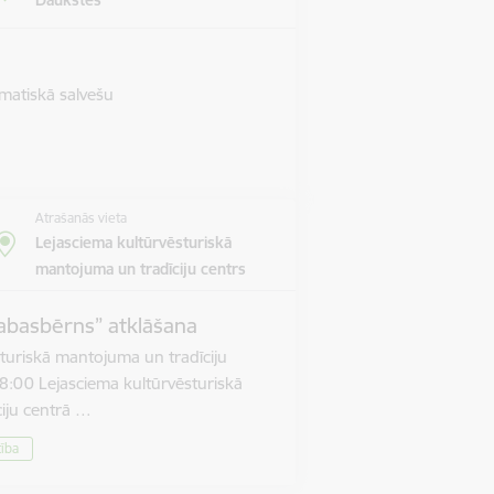
matiskā salvešu
Atrašanās vieta
Lejasciema kultūrvēsturiskā
mantojuma un tradīciju centrs
abasbērns” atklāšana
turiskā mantojuma un tradīciju
8:00 Lejasciema kultūrvēsturiskā
iju centrā …
tība