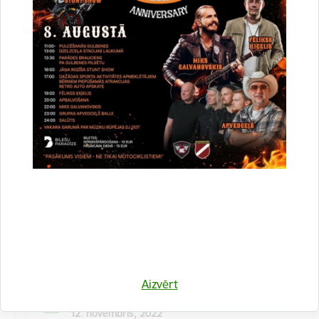
Kulinārā meistarklase "Šmorē ar Sanitu"
12. novembrī 10:00 Druvienas Latviskās dzīvesziņas
centrā kulinārā meistarklase "Šmorē kopā ar Sanitu".
Maksa dalībniekiem 10 EUR…
Meistarklase
Aizvērt
Datums
12. novembris, 2022