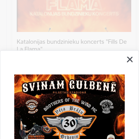
Katalonijas bundzinieku koncerts "Fills De
La Flama"
10.augustā 18:00 pie Stāmerienas pils Katalonijas
bundzinieku koncerts "Fills De La Flama".
Koncerts
Datums
12. novembris, 2022
Laiks
10.00
Atrašanās vieta
Druvienas Latviskās dzīvesziņas centrs