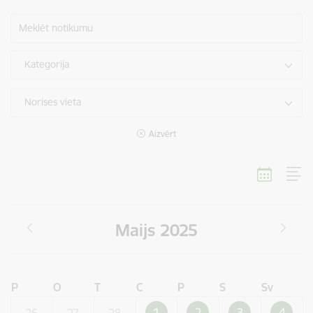
Meklēt notikumu
Kategorija
Norises vieta
Aizvērt
Maijs 2025
P
O
T
C
P
S
Sv
1
2
3
4
26
27
28