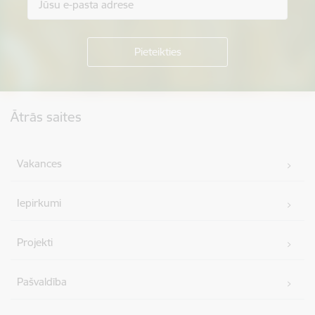
Kājene
Ātrās saites
Vakances
Iepirkumi
Projekti
Pašvaldība