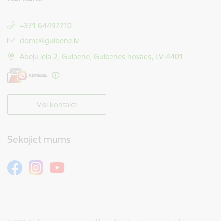
+371 64497710
E-pasts:
dome@gulbene.lv
Ābeļu iela 2, Gulbene, Gulbenes novads, LV-4401
Visi kontakti
Sekojiet mums