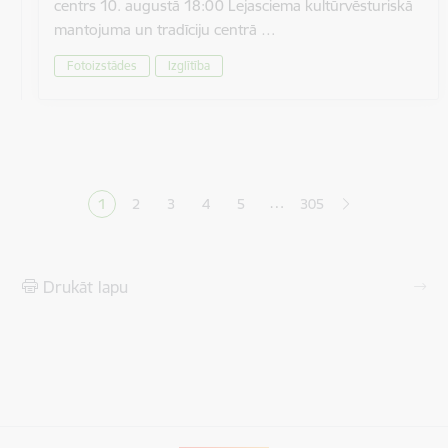
centrs 10. augustā 18:00 Lejasciema kultūrvēsturiskā
mantojuma un tradīciju centrā …
Fotoizstādes
Izglītība
Lapošana
…
1
2
3
4
5
305
Pašreizējā lapa
Lapa
Lapa
Lapa
Lapa
Drukāt lapu