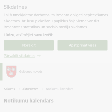
Pāriet uz lapas saturu
Sīkdatnes
Spied
lai meklētu
Enter
Lai šī tīmekļvietne darbotos, tā izmanto obligāti nepieciešamās
sīkdatnes. Ar Jūsu piekrišanu papildus šajā vietnē var tikt
izmantotas statistikas un sociālo mediju sīkdatnes.
Lūdzu, atzīmējiet savu izvēli:
Noraidīt
Apstiprināt visas
Pārvaldīt sīkdatnes
Sākums
Aktualitātes
Notikumu kalendārs
Notikumu kalendārs