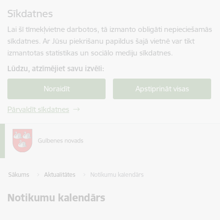
Pāriet uz lapas saturu
Sīkdatnes
Spied
lai meklētu
Enter
Lai šī tīmekļvietne darbotos, tā izmanto obligāti nepieciešamās
sīkdatnes. Ar Jūsu piekrišanu papildus šajā vietnē var tikt
izmantotas statistikas un sociālo mediju sīkdatnes.
Lūdzu, atzīmējiet savu izvēli:
Noraidīt
Apstiprināt visas
Pārvaldīt sīkdatnes
Sākums
Aktualitātes
Notikumu kalendārs
Notikumu kalendārs