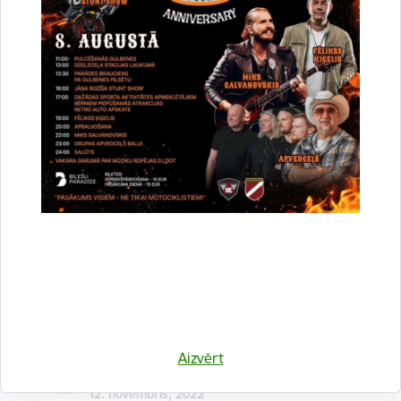
Kulinārā meistarklase "Šmorē ar Sanitu"
12. novembrī 10:00 Druvienas Latviskās dzīvesziņas
centrā kulinārā meistarklase "Šmorē kopā ar Sanitu".
Maksa dalībniekiem 10 EUR…
Meistarklase
Aizvērt
Datums
12. novembris, 2022