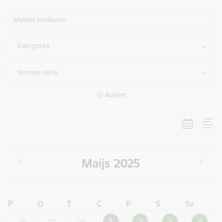
Meklēt notikumu
Kategorija
Norises vieta
Aizvērt
Maijs 2025
P
O
T
C
P
S
Sv
1
2
3
4
26
27
28