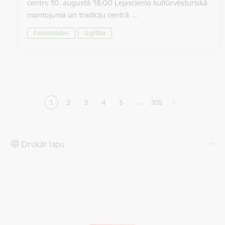
centrs 10. augustā 18:00 Lejasciema kultūrvēsturiskā
mantojuma un tradīciju centrā …
Fotoizstādes
Izglītība
Lapošana
…
1
2
3
4
5
305
Pašreizējā lapa
Lapa
Lapa
Lapa
Lapa
Drukāt lapu