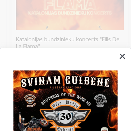
Katalonijas bundzinieku koncerts "Fills De
La Flama"
10.augustā 18:00 pie Stāmerienas pils Katalonijas
bundzinieku koncerts "Fills De La Flama".
Koncerts
Datums
12. novembris, 2022
Laiks
10.00
Atrašanās vieta
Druvienas Latviskās dzīvesziņas centrs