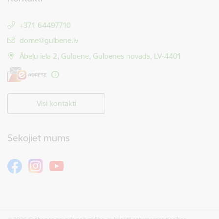
+371 64497710
E-pasts:
dome@gulbene.lv
Ābeļu iela 2, Gulbene, Gulbenes novads, LV-4401
Visi kontakti
Sekojiet mums