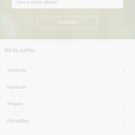
Kājene
Ātrās saites
Vakances
Iepirkumi
Projekti
Pašvaldība