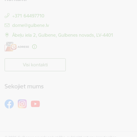
+371 64497710
E-pasts:
dome@gulbene.lv
Ābeļu iela 2, Gulbene, Gulbenes novads, LV-4401
Visi kontakti
Sekojiet mums