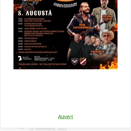
Kulinārā meistarklase "Šmorē ar Sanitu"
12. novembrī 10:00 Druvienas Latviskās dzīvesziņas
centrā kulinārā meistarklase "Šmorē kopā ar Sanitu".
Maksa dalībniekiem 10 EUR…
Meistarklase
Aizvērt
Datums
12. novembris, 2022