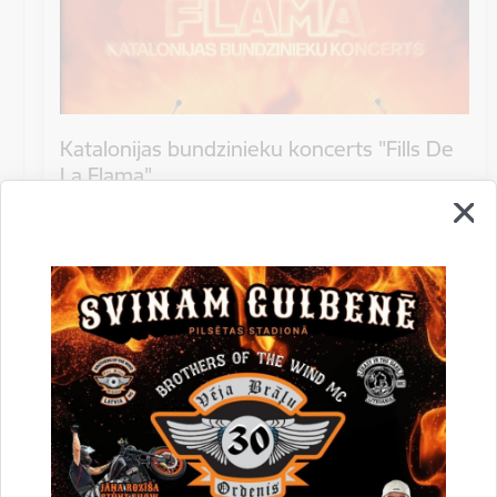
Katalonijas bundzinieku koncerts "Fills De
La Flama"
10.augustā 18:00 pie Stāmerienas pils Katalonijas
bundzinieku koncerts "Fills De La Flama".
Koncerts
Datums
12. novembris, 2022
Laiks
10.00
Atrašanās vieta
Druvienas Latviskās dzīvesziņas centrs