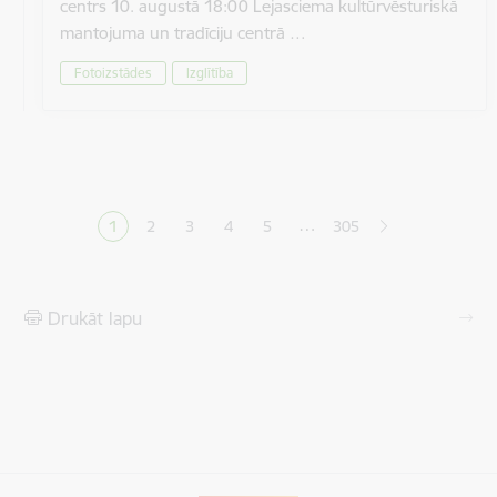
centrs 10. augustā 18:00 Lejasciema kultūrvēsturiskā
mantojuma un tradīciju centrā …
Fotoizstādes
Izglītība
Lapošana
…
1
2
3
4
5
305
Pašreizējā lapa
Lapa
Lapa
Lapa
Lapa
Drukāt lapu