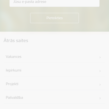
Kājene
Ātrās saites
Vakances
Iepirkumi
Projekti
Pašvaldība