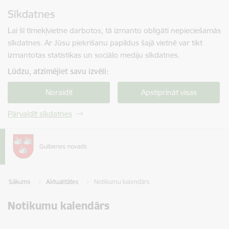
Pāriet uz lapas saturu
Sīkdatnes
Spied
lai meklētu
Enter
Lai šī tīmekļvietne darbotos, tā izmanto obligāti nepieciešamās
sīkdatnes. Ar Jūsu piekrišanu papildus šajā vietnē var tikt
izmantotas statistikas un sociālo mediju sīkdatnes.
Lūdzu, atzīmējiet savu izvēli:
Noraidīt
Apstiprināt visas
Pārvaldīt sīkdatnes
Sākums
Aktualitātes
Notikumu kalendārs
Notikumu kalendārs