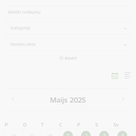
Meklēt notikumu
Kategorija
Norises vieta
Aizvērt
Maijs 2025
P
O
T
C
P
S
Sv
1
2
3
4
26
27
28