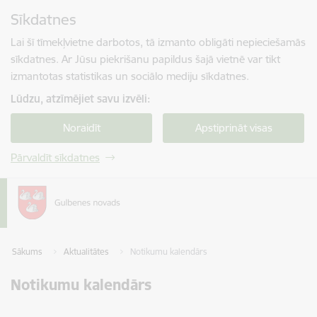
Pāriet uz lapas saturu
Sīkdatnes
Spied
lai meklētu
Enter
Lai šī tīmekļvietne darbotos, tā izmanto obligāti nepieciešamās
sīkdatnes. Ar Jūsu piekrišanu papildus šajā vietnē var tikt
izmantotas statistikas un sociālo mediju sīkdatnes.
Lūdzu, atzīmējiet savu izvēli:
Noraidīt
Apstiprināt visas
Pārvaldīt sīkdatnes
Sākums
Aktualitātes
Notikumu kalendārs
Notikumu kalendārs