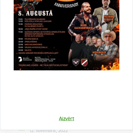
Kulinārā meistarklase "Šmorē ar Sanitu"
12. novembrī 10:00 Druvienas Latviskās dzīvesziņas
centrā kulinārā meistarklase "Šmorē kopā ar Sanitu".
Maksa dalībniekiem 10 EUR…
Meistarklase
Aizvērt
Datums
12. novembris, 2022