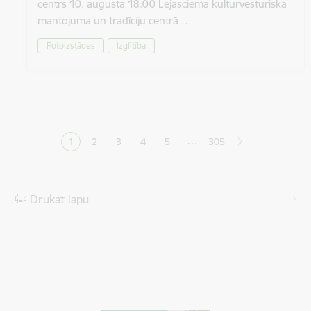
centrs 10. augustā 18:00 Lejasciema kultūrvēsturiskā
mantojuma un tradīciju centrā …
Fotoizstādes
Izglītība
Lapošana
…
1
2
3
4
5
305
Pašreizējā lapa
Lapa
Lapa
Lapa
Lapa
Drukāt lapu