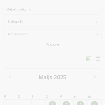
Meklēt notikumu
Kategorija
Norises vieta
Aizvērt
Maijs 2025
P
O
T
C
P
S
Sv
1
2
3
4
26
27
28