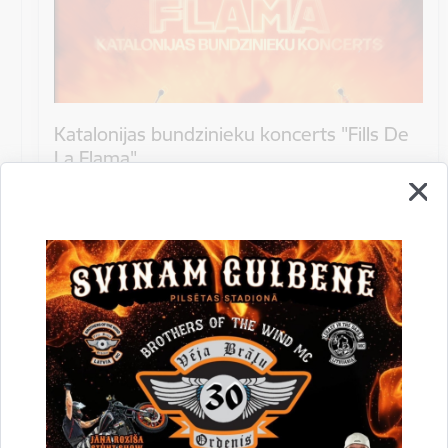
Katalonijas bundzinieku koncerts "Fills De
La Flama"
10.augustā 18:00 pie Stāmerienas pils Katalonijas
bundzinieku koncerts "Fills De La Flama".
Koncerts
Datums
12. novembris, 2022
Laiks
10.00
Atrašanās vieta
Druvienas Latviskās dzīvesziņas centrs