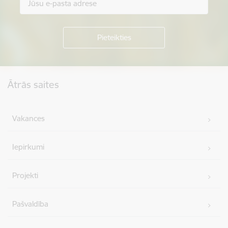
Kājene
Ātrās saites
Vakances
Iepirkumi
Projekti
Pašvaldība