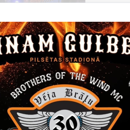
Datums
Laiks
14. janvāris, 2022
16.00
Filma "Janvāris"
Ieeja 5 EUR
Kino
Datums
Laiks
24. marts, 2022
12.00
Gulbenes novada skolēnu Teātra diena
24. martā Gulbenes kultūras centrā Gulbenes novada skolēnu 
Pasākums