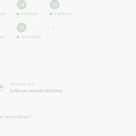
24
25
kumi
8 notikumi
5 notikumi
31
1
kumi
10 notikumi
Atrašanās vieta
Gulbenes novada bibliotēka
ar vecvecākiem".