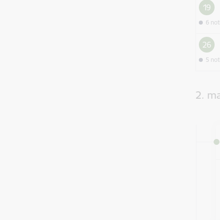
19
6 no
26
5 no
2. ma