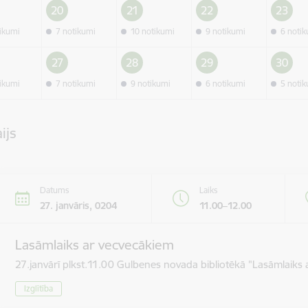
20
21
22
23
tikumi
7 notikumi
10 notikumi
9 notikumi
6 noti
27
28
29
30
tikumi
7 notikumi
9 notikumi
6 notikumi
5 noti
ijs
Datums
Laiks
27. janvāris, 0204
11.00–12.00
Lasāmlaiks ar vecvecākiem
27.janvārī plkst.11.00 Gulbenes novada bibliotēkā "Lasāmlaiks 
Izglītība