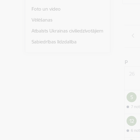
Foto un video
Vēlēšanas
Atbalsts Ukrainas civiliedzīvotājiem
Sabiedrības līdzdalība
P
26
5
7 no
12
6 no