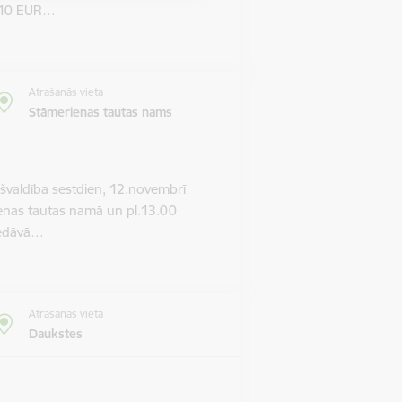
m 10 EUR…
Atrašanās vieta
Stāmerienas tautas nams
valdība sestdien, 12.novembrī
ienas tautas namā un pl.13.00
piedāvā…
Atrašanās vieta
Daukstes