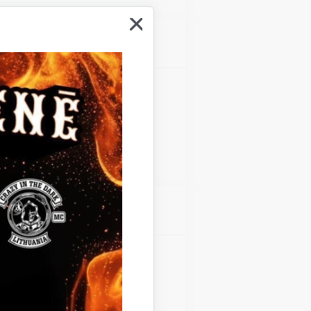
Atrašanās vieta
Gulbenes kultūras centrs
Atrašanās vieta
Gulbenes kultūras centrs
Teātra diena