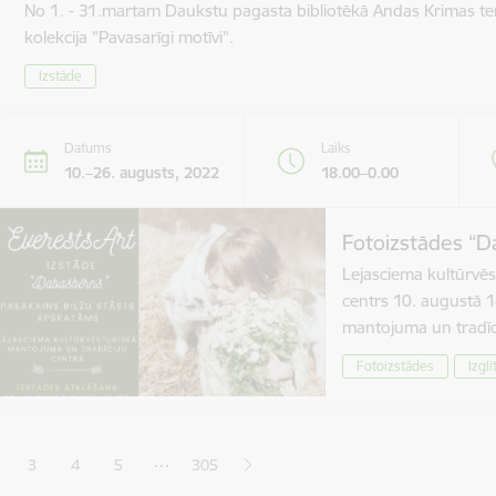
No 1. - 31.martam Daukstu pagasta bibliotēkā Andas Krimas te
kolekcija "Pavasarīgi motīvi".
Izstāde
Datums
Laiks
10.–26. augusts, 2022
18.00–0.00
Fotoizstādes “D
Lejasciema kultūrvēs
centrs 10. augustā 1
mantojuma un tradīc
Fotoizstādes
Izglī
ana
…
3
4
5
305
jā lapa
pa
Lapa
Lapa
Lapa