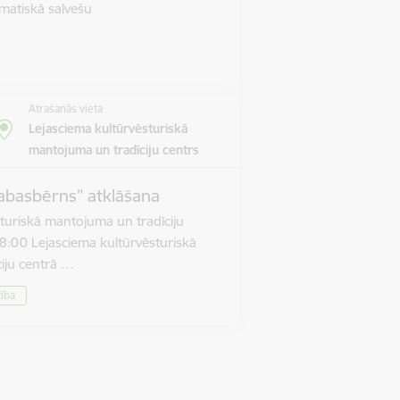
matiskā salvešu
Atrašanās vieta
Lejasciema kultūrvēsturiskā
mantojuma un tradīciju centrs
abasbērns” atklāšana
turiskā mantojuma un tradīciju
8:00 Lejasciema kultūrvēsturiskā
iju centrā …
tība