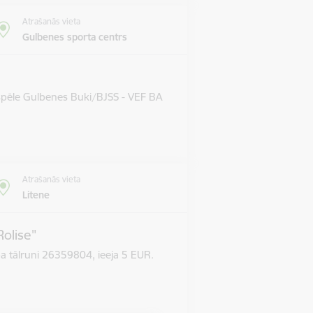
Atrašanās vieta
Gulbenes sporta centrs
 spēle Gulbenes Buki/BJSS - VEF BA
Atrašanās vieta
Litene
Rolise"
pa tālruni 26359804, ieeja 5 EUR.