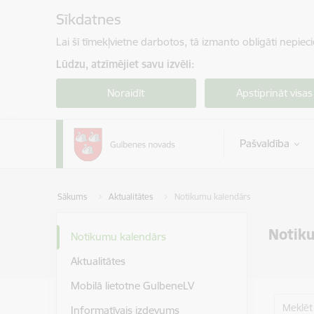
Pāriet uz lapas saturu
Sīkdatnes
Lai šī tīmekļvietne darbotos, tā izmanto obligāti nepiec
Lūdzu, atzīmējiet savu izvēli:
Noraidīt
Apstiprināt visas
Pašvaldība
Sākums
Aktualitātes
Notikumu kalendārs
Notik
Notikumu kalendārs
Aktualitātes
Mobilā lietotne GulbeneLV
Meklēt
Informatīvais izdevums