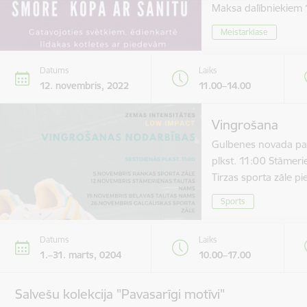
Maksa dalībniekie
Meistarklase
Datums
Laiks
12. novembris, 2022
11.00–14.00
Vingrošana
Gulbenes novada paš
plkst. 11:00 Stāmer
Tirzas sporta zāle 
Sports
Datums
Laiks
1.–31. marts, 0204
10.00–17.00
Salvešu kolekcija "Pavasarīgi motīvi"