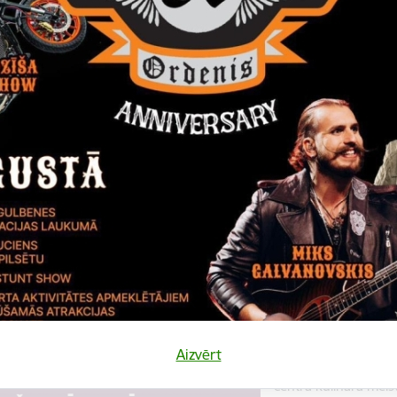
Datums
Laiks
10. augusts, 2022
18.00
Katalonijas bund
La Flama"
10.augustā 18:00 pie
bundzinieku koncerts
Koncerts
Datums
Laiks
12. novembris, 2022
10.00
Kulinārā meista
Aizvērt
12. novembrī 10:00 
centrā kulinārā meis