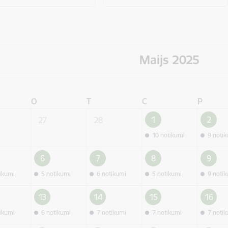
Maijs 2025
O
T
C
P
1
2
27
28
10 notikumi
9 noti
6
7
8
9
tikumi
5 notikumi
6 notikumi
5 notikumi
9 noti
13
14
15
16
tikumi
6 notikumi
7 notikumi
7 notikumi
7 noti