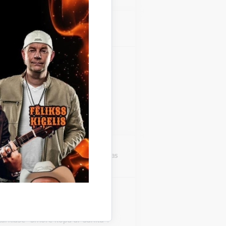
Atrašanās vieta
Stāmerienas pils
zinieku koncerts "Fills De
 Stāmerienas pils Katalonijas
 "Fills De La Flama".
Atrašanās vieta
Druvienas Latviskās dzīvesziņas
centrs
rklase "Šmorē ar Sanitu"
Druvienas Latviskās dzīvesziņas
tarklase "Šmorē kopā ar Sanitu".