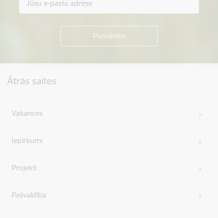
Kājene
Ātrās saites
Vakances
Iepirkumi
Projekti
Pašvaldība