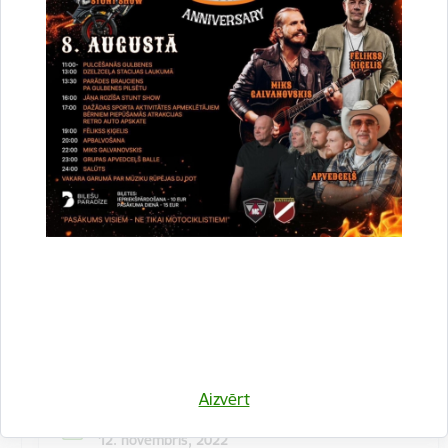
Kulinārā meistarklase "Šmorē ar Sanitu"
12. novembrī 10:00 Druvienas Latviskās dzīvesziņas
centrā kulinārā meistarklase "Šmorē kopā ar Sanitu".
Maksa dalībniekiem 10 EUR…
Meistarklase
Aizvērt
Datums
12. novembris, 2022