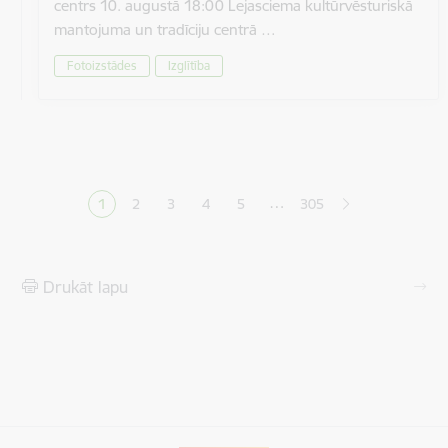
centrs 10. augustā 18:00 Lejasciema kultūrvēsturiskā
mantojuma un tradīciju centrā …
Fotoizstādes
Izglītība
Lapošana
…
1
2
3
4
5
305
Pašreizējā lapa
Lapa
Lapa
Lapa
Lapa
Drukāt lapu