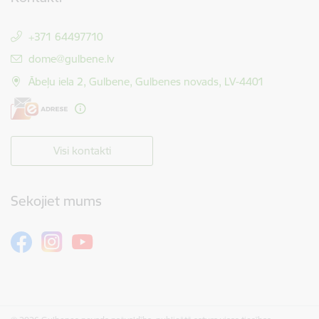
+371 64497710
E-pasts:
dome@gulbene.lv
Ābeļu iela 2, Gulbene, Gulbenes novads, LV-4401
Visi kontakti
Sekojiet mums