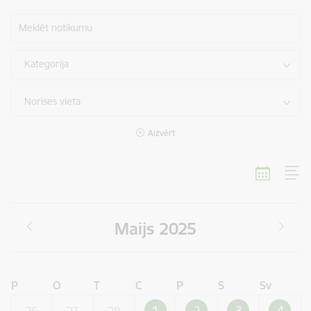
Meklēt notikumu
Kategorija
Norises vieta
Aizvērt
Maijs 2025
P
O
T
C
P
S
Sv
1
2
3
4
26
27
28