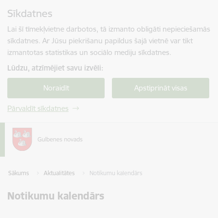
Pāriet uz lapas saturu
Sīkdatnes
Spied
lai meklētu
Enter
Lai šī tīmekļvietne darbotos, tā izmanto obligāti nepieciešamās
sīkdatnes. Ar Jūsu piekrišanu papildus šajā vietnē var tikt
izmantotas statistikas un sociālo mediju sīkdatnes.
Lūdzu, atzīmējiet savu izvēli:
Noraidīt
Apstiprināt visas
Pārvaldīt sīkdatnes
Sākums
Aktualitātes
Notikumu kalendārs
Notikumu kalendārs