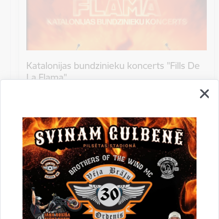
Katalonijas bundzinieku koncerts "Fills De
La Flama"
10.augustā 18:00 pie Stāmerienas pils Katalonijas
bundzinieku koncerts "Fills De La Flama".
Koncerts
Datums
12. novembris, 2022
Laiks
10.00
Atrašanās vieta
Druvienas Latviskās dzīvesziņas centrs