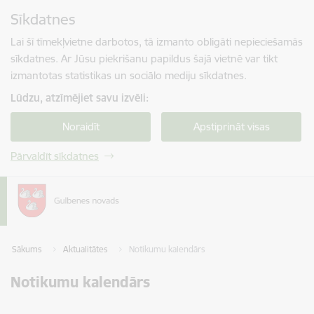
Pāriet uz lapas saturu
Sīkdatnes
Spied
lai meklētu
Enter
Lai šī tīmekļvietne darbotos, tā izmanto obligāti nepieciešamās
sīkdatnes. Ar Jūsu piekrišanu papildus šajā vietnē var tikt
izmantotas statistikas un sociālo mediju sīkdatnes.
Lūdzu, atzīmējiet savu izvēli:
Noraidīt
Apstiprināt visas
Pārvaldīt sīkdatnes
Sākums
Aktualitātes
Notikumu kalendārs
Notikumu kalendārs