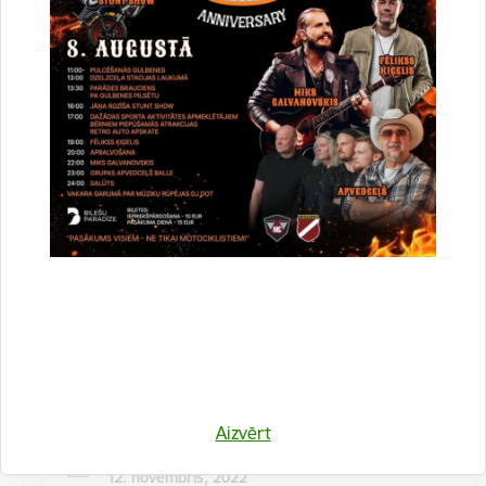
Kulinārā meistarklase "Šmorē ar Sanitu"
12. novembrī 10:00 Druvienas Latviskās dzīvesziņas
centrā kulinārā meistarklase "Šmorē kopā ar Sanitu".
Maksa dalībniekiem 10 EUR…
Meistarklase
Aizvērt
Datums
12. novembris, 2022