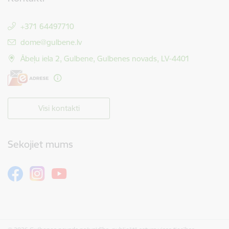
+371 64497710
E-pasts:
dome@gulbene.lv
Ābeļu iela 2, Gulbene, Gulbenes novads, LV-4401
Visi kontakti
Sekojiet mums