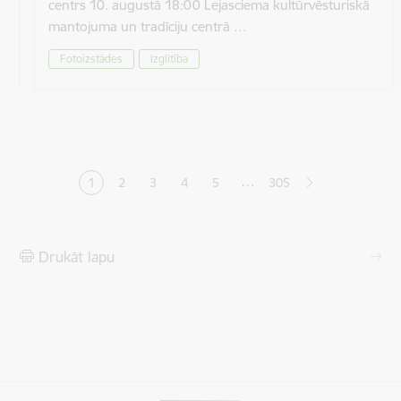
centrs 10. augustā 18:00 Lejasciema kultūrvēsturiskā
mantojuma un tradīciju centrā …
Fotoizstādes
Izglītība
Lapošana
…
1
2
3
4
5
305
Pašreizējā lapa
Lapa
Lapa
Lapa
Lapa
Drukāt lapu