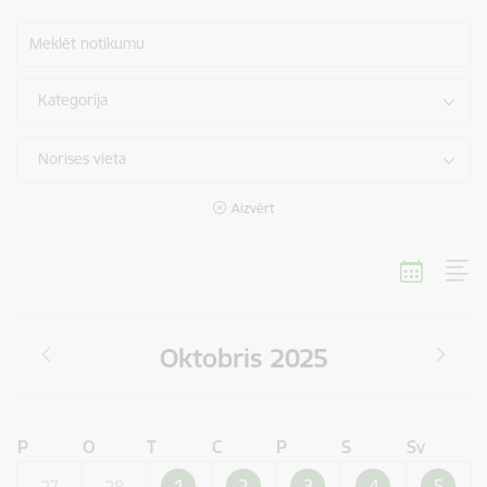
Meklēt notikumu
Kategorija
Norises vieta
Aizvērt
Oktobris 2025
P
O
T
C
P
S
Sv
1
2
3
4
5
27
28