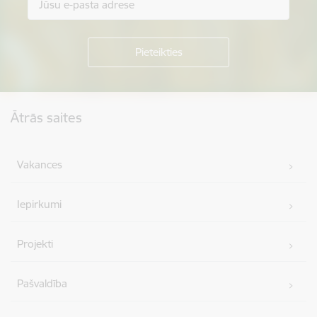
Kājene
Ātrās saites
Vakances
Iepirkumi
Projekti
Pašvaldība