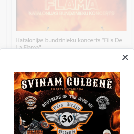
Katalonijas bundzinieku koncerts "Fills De
La Flama"
10.augustā 18:00 pie Stāmerienas pils Katalonijas
bundzinieku koncerts "Fills De La Flama".
Koncerts
Datums
12. novembris, 2022
Laiks
10.00
Atrašanās vieta
Druvienas Latviskās dzīvesziņas centrs